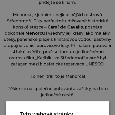
přidejte se k nám.
Menorca je jedním z nejkrásnějších ostrovů
Středomoří.
Díky perfektně udržované historické
koňské stezce –
Camí de Cavalls
, poznáte
dokonale
Menorcu
i všechny její krásy jako majáky,
útesy, panenské pláže s křišťálovou vodou, pastviny
a opojně vonící borovicové lesy. P
ři našem putování
si také ověříte, proč se tomuto jedinečnému
ostrovu říká „Karibik“ ve Středomoří a proč byl
zařazen mezi biosférické rezervace UNESCO.
To není trik, to je Menorca!
Těším se na společné putování a zážitky, na této
jedinečné cestě.
Mgr. Tomáš Hubka – autor zájezdu
Tyto webové stránky