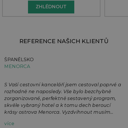
ZHLÉDNOUT
REFERENCE NAŠICH KLIENTŮ
ŠPANĚLSKO
Š
MENORCA
M
S Vaší cestovní kanceláří jsem cestoval poprvé a
V
rozhodně ne naposledy. Vše bylo bezchybně
d
zorganizované, perfektně sestavený program,
M
skvěle vybraný hotel a k tomu dech beroucí
D
krásy ostrova Menorca. Vyzdvihnout musím
M
naprosto dokonalou péči ze strany paní
více
z
průvodkyně Lucie Erlebachové. Jak by Vám jistě