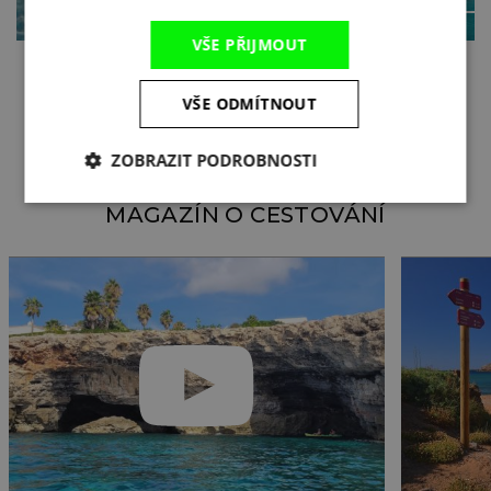
VŠE PŘIJMOUT
VŠE ODMÍTNOUT
VŠECHNY ZÁJEZDY
ZOBRAZIT PODROBNOSTI
MAGAZÍN O CESTOVÁNÍ