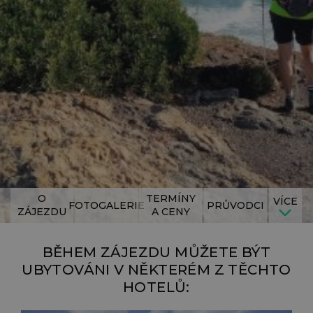
O
TERMÍNY
VÍCE
FOTOGALERIE
PRŮVODCI
ZÁJEZDU
A CENY
BĚHEM ZÁJEZDU MŮŽETE BÝT
UBYTOVÁNI V NĚKTERÉM Z TĚCHTO
HOTELŮ: