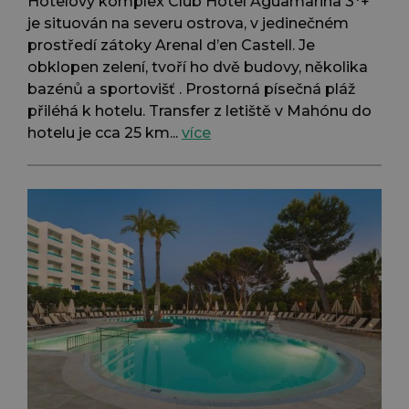
Hotelový komplex Club Hotel Aguamarina 3*+
je situován na severu ostrova, v jedinečném
prostředí zátoky Arenal d’en Castell. Je
obklopen zelení, tvoří ho dvě budovy, několika
bazénů a sportovišť . Prostorná písečná pláž
přiléhá k hotelu. Transfer z letiště v Mahónu do
hotelu je cca 25 km...
více