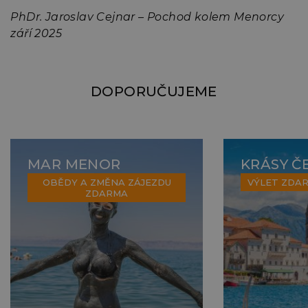
potvrdili všichni účastnici Pochodu kolem
PhDr. Jaroslav Cejnar – Pochod kolem Menorcy
ní
Menorcy, starala se o nás nad rámec svých
září 2025
povinností a po celou dobu zájezdu kolem sebe
šířila dobrou náladu, poskytla nám spoustu
ý
zajímavých informací o geografii a historii
DOPORUČUJEME
ostrova. Patří jí za vše veliký dík.
MAR MENOR
KRÁSY Č
OBĚDY A ZMĚNA ZÁJEZDU
VÝLET ZDA
ZDARMA