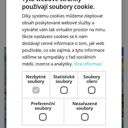
používají soubory cookie.
Díky systému cookies můžeme zlepšovat
obsah poskytované webové služby a
vytvářet vám tak virtuální prostor na míru.
DALŠÍ ZÁJEZDY DO TÉTO DESTINACE
Skrze nastavení cookies se k nám
dostávají cenné informace o tom, jak web
používáte, co vás zajímá, a tyto informace
sdílíme se sympaťáky z řad sociálních
NEJKRÁSNĚJŠÍ PLÁŽE
KRÁSY MEN
médií, inzerce a analytiky.
Více informací
MENORCY
ZMĚNA ZÁJEZD
ZMĚNA ZÁJEZDU ZDARMA
Nezbytné
Statistické
Soubory
soubory
soubory
cílení
Preferenční
Nezařazené
soubory
soubory
VÍCE