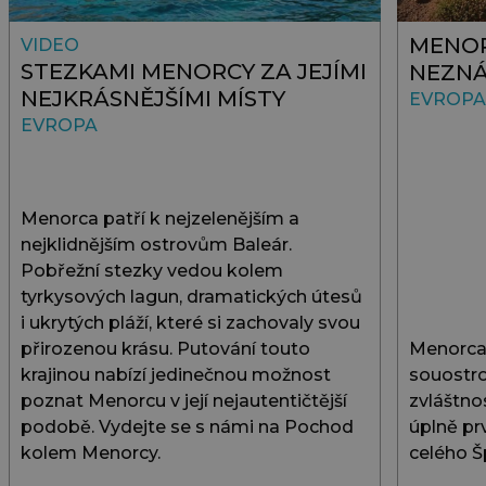
MENOR
VIDEO
STEZKAMI MENORCY ZA JEJÍMI
NEZN
NEJKRÁSNĚJŠÍMI MÍSTY
EVROPA
EVROPA
Menorca patří k nejzelenějším a
nejklidnějším ostrovům Baleár.
Pobřežní stezky vedou kolem
tyrkysových lagun, dramatických útesů
i ukrytých pláží, které si zachovaly svou
přirozenou krásu. Putování touto
Menorca,
krajinou nabízí jedinečnou možnost
souostro
poznat Menorcu v její nejautentičtější
zvláštno
podobě. Vydejte se s námi na Pochod
úplně pr
kolem Menorcy.
celého Š