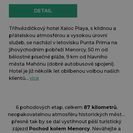
DETAIL
Tříhvězdičkový hotel Xaloc Playa, s klidnou a
přátelskou atmosférou a vysokou úrovní
služeb, se nachází v letovisku Punta Prima na
jihovýchodním pobřeží Menorcy, 50 m od
bělostné písečné pláže, 9 km od hlavního
města Mahónu (dobré autobusové spojení).
Hotel je již několik let oblíbenou volbou našich
klientů...
více
6 pohodových etap, celkem
87 kilometrů
,
neopakovatelnou atmosféru historických měst…
přesně tak by se dal vystihnout pěší turistický
zájezd
Pochod kolem Menorcy
. Neváhejte a