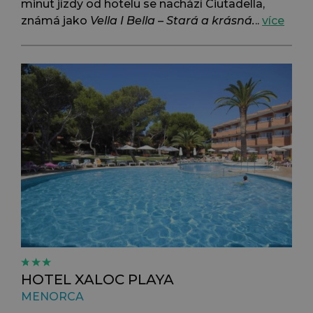
minut jízdy od hotelu se nachází Ciutadella,
známá jako
Vella I Bella – Stará a krásná.
..
více
HOTEL XALOC PLAYA
MENORCA