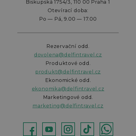
Biskupská 1754/3, 110 00 Praha 1
Otevírací doba:
Po — Pá, 9.00 — 17.00
Rezervační odd.
dovolena@delfintravel.cz
Produktové odd.
produkt@delfintravel.cz
Ekonomické odd.
ekonomika@delfintravel.cz
Marketingové odd.
marketing@delfintravel.cz
ebok
Youtube
Instagram
TikTok
WhatsApp