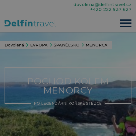
dovolena@delfintravel.cz
+420 222 937 627
Dovolená
EVROPA
ŠPANĚLSKO
MENORCA
POCHOD KOLEM
MENORCY
PO LEGENDÁRNÍ KOŇSKÉ STEZCE