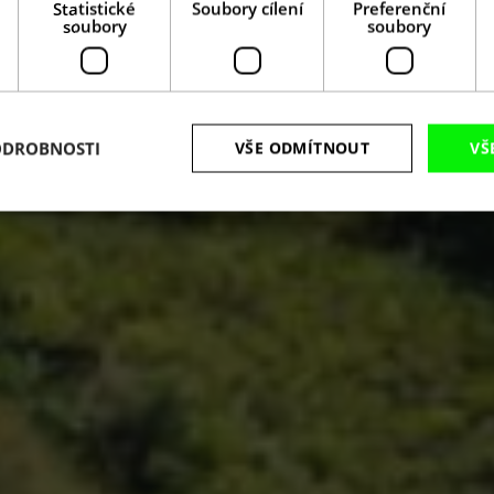
Statistické
Soubory cílení
Preferenční
soubory
soubory
ODROBNOSTI
VŠE ODMÍTNOUT
VŠ