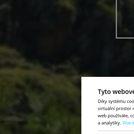
Tyto webové
Díky systému coo
virtuální prostor
web používáte, co
a analytiky.
Více 