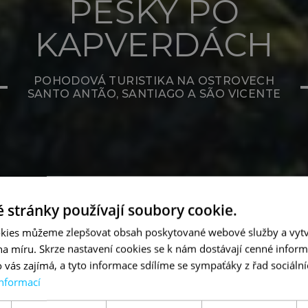
PĚŠKY PO
KAPVERDÁCH
POHODOVÁ TURISTIKA NA OSTROVECH
SANTO ANTÃO, SANTIAGO A SÃO VICENTE
 stránky používají soubory cookie.
kies můžeme zlepšovat obsah poskytované webové služby a vytv
 na míru. Skrze nastavení cookies se k nám dostávají cenné inform
 vás zajímá, a tyto informace sdílíme se sympaťáky z řad sociální
informací