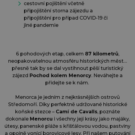
cestovní pojištění včetně
připojištění storna zájezdu a
připojištění pro případ COVID-19 či
jiné pandemie
6 pohodových etap, celkem
87 kilometrů
,
neopakovatelnou atmosféru historických měst…
přesně tak by se dal vystihnout pěší turistický
zájezd
Pochod kolem Menorcy
. Neváhejte a
přidejte se k nám.
Menorca je jedním z nejkrásnějších ostrovů
Středomoří.
Díky perfektně udržované historické
koňské stezce –
Camí de Cavalls
, poznáte
dokonale
Menorcu
i všechny její krásy jako majáky,
útesy, panenské pláže s křišťálovou vodou, pastviny
a opojně vonící borovicové lesy. P
ři našem putování