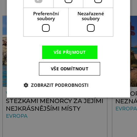
MAGAZÍN O CESTOVÁNÍ
Preferenční
Nezařazené
soubory
soubory
VŠE PŘIJMOUT
VŠE ODMÍTNOUT
ZOBRAZIT PODROBNOSTI
MENOR
VIDEO
STEZKAMI MENORCY ZA JEJÍMI
NEZN
NEJKRÁSNĚJŠÍMI MÍSTY
EVROPA
EVROPA