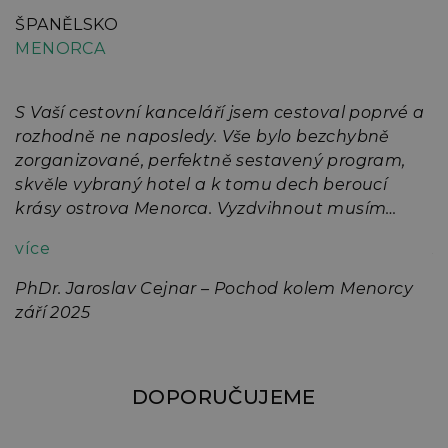
ŠPANĚLSKO
Š
MENORCA
M
S Vaší cestovní kanceláří jsem cestoval poprvé a
V
rozhodně ne naposledy. Vše bylo bezchybně
d
zorganizované, perfektně sestavený program,
M
skvěle vybraný hotel a k tomu dech beroucí
D
krásy ostrova Menorca. Vyzdvihnout musím
M
naprosto dokonalou péči ze strany paní
více
z
průvodkyně Lucie Erlebachové. Jak by Vám jistě
potvrdili všichni účastnici Pochodu kolem
PhDr. Jaroslav Cejnar – Pochod kolem Menorcy
ní
Menorcy, starala se o nás nad rámec svých
září 2025
povinností a po celou dobu zájezdu kolem sebe
šířila dobrou náladu, poskytla nám spoustu
ý
zajímavých informací o geografii a historii
DOPORUČUJEME
ostrova. Patří jí za vše veliký dík.