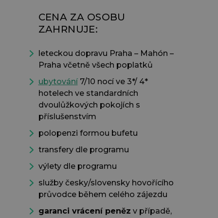
CENA ZA OSOBU
ZAHRNUJE:
leteckou dopravu Praha – Mahón –
Praha včetně všech poplatků
ubytování
7/10 nocí ve 3*/ 4*
hotelech ve standardních
dvoulůžkových pokojích s
příslušenstvím
polopenzi formou bufetu
transfery dle programu
výlety dle programu
služby česky/slovensky hovořícího
průvodce během celého zájezdu
garanci vrácení peněz
v případě,