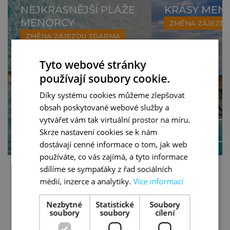
NEJKRÁSNĚJŠÍ PLÁŽE
KRÁSY MEN
MENORCY
ZMĚNA ZÁJEZD
ZMĚNA ZÁJEZDU ZDARMA
Tyto webové stránky
používají soubory cookie.
Díky systému cookies můžeme zlepšovat
obsah poskytované webové služby a
vytvářet vám tak virtuální prostor na míru.
VÍCE
Skrze nastavení cookies se k nám
dostávají cenné informace o tom, jak web
používáte, co vás zajímá, a tyto informace
sdílíme se sympaťáky z řad sociálních
médií, inzerce a analytiky.
Více informací
VŠECHNY ZÁJEZDY
Nezbytné
Statistické
Soubory
soubory
soubory
cílení