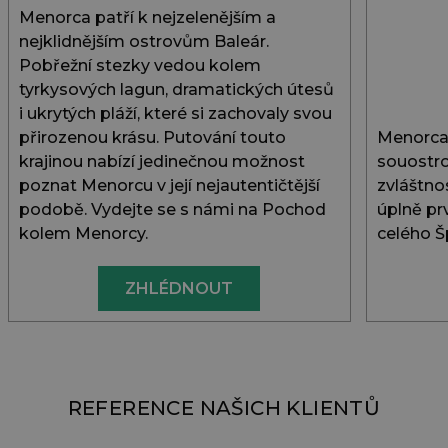
Menorca patří k nejzelenějším a
nejklidnějším ostrovům Baleár.
Pobřežní stezky vedou kolem
tyrkysových lagun, dramatických útesů
i ukrytých pláží, které si zachovaly svou
přirozenou krásu. Putování touto
Menorca,
krajinou nabízí jedinečnou možnost
souostro
poznat Menorcu v její nejautentičtější
zvláštno
podobě. Vydejte se s námi na Pochod
úplně pr
kolem Menorcy.
celého Š
ZHLÉDNOUT
REFERENCE NAŠICH KLIENTŮ