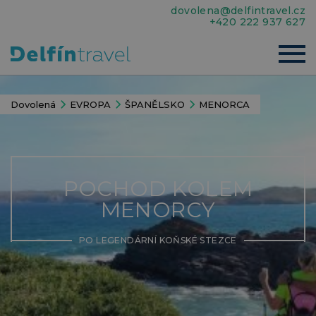
dovolena@delfintravel.cz
+420 222 937 627
Dovolená
EVROPA
ŠPANĚLSKO
MENORCA
POCHOD KOLEM
MENORCY
PO LEGENDÁRNÍ KOŇSKÉ STEZCE