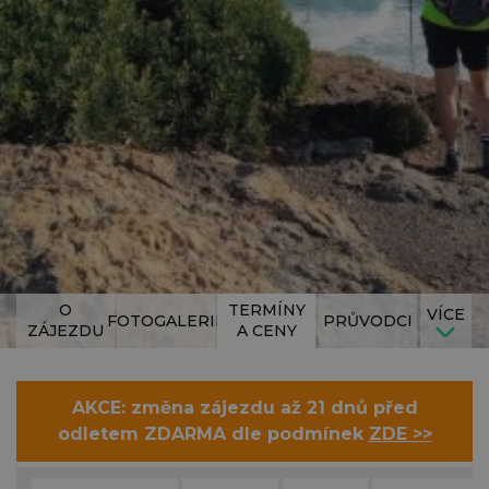
O
TERMÍNY
VÍCE
FOTOGALERIE
PRŮVODCI
ZÁJEZDU
A CENY
AKCE: změna zájezdu až 21 dnů před
odletem ZDARMA dle podmínek
ZDE >>