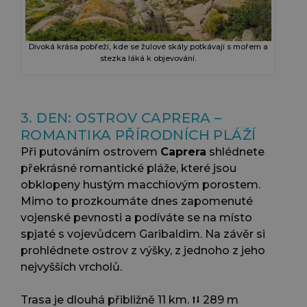
Divoká krása pobřeží, kde se žulové skály potkávají s mořem a
stezka láká k objevování.
3. DEN: OSTROV CAPRERA –
ROMANTIKA PŘÍRODNÍCH PLÁŽÍ
Při putováním ostrovem
Caprera
shlédnete
překrásné romantické pláže, které jsou
obklopeny hustým macchiovým porostem.
Mimo to prozkoumáte dnes zapomenuté
vojenské pevnosti a podíváte se na místo
spjaté s vojevůdcem Garibaldim. Na závěr si
prohlédnete ostrov z výšky, z jednoho z jeho
nejvyšších vrcholů.
Trasa je dlouhá přibližně 11 km. ⭡⭣ 289 m