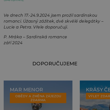
Ve dnech 17.-24.9.2024 jsem prožil sardinskou
Z
ou
romanci. Úžasný zážitek, dvě skvělé delegátky –
t
Lucie a Petra. Vřele doporučuji.
o
R
P. Mráka – Sardinská romance
F
září 2024
p
v
ný
m
v
J
e
c
DOPORUČUJEME
z
a
i
U
o
s
s
MAR MENOR
KRÁSY Č
J
OBĚDY A ZMĚNA ZÁJEZDU
VÝLET ZDA
p
ZDARMA
z
s