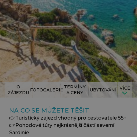
O
TERMÍNY
VÍCE
FOTOGALERIE
UBYTOVÁNÍ
ZÁJEZDU
A CENY
NA CO SE MŮŽETE TĚŠIT
👉Turistický zájezd vhodný pro cestovatele 55+
👉Pohodové túry nejkrásnější částí severní
Sardinie