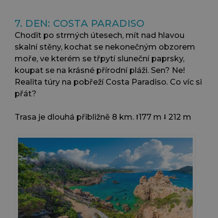
7. DEN: COSTA PARADISO
Chodit po strmých útesech, mít nad hlavou
skalní stěny, kochat se nekonečným obzorem
moře, ve kterém se třpytí sluneční paprsky,
koupat se na krásné přírodní pláži. Sen? Ne!
Realita túry na pobřeží Costa Paradiso. Co víc si
přát?
Trasa je dlouhá přibližně 8 km. ⭡177 m ⭣ 212 m