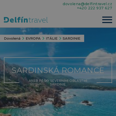
dovolena@delfintravel.cz
+420 222 937 627
Dovolená
EVROPA
ITÁLIE
SARDINIE
SARDINSKÁ ROMANCE
ANEB PĚŠKY SEVERNÍMI OBLASTMI
SARDINIE