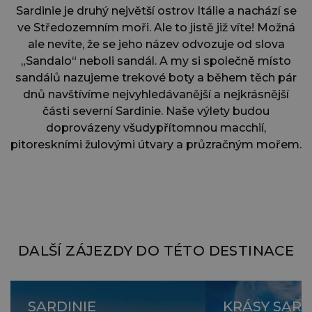
Sardinie je druhý největší ostrov Itálie a nachází se
ve Středozemním moři. Ale to jistě již víte! Možná
ale nevíte, že se jeho název odvozuje od slova
„Sandalo“ neboli sandál. A my si společně místo
sandálů nazujeme trekové boty a během těch pár
dnů navštívíme nejvyhledávanější a nejkrásnější
části severní Sardinie. Naše výlety budou
doprovázeny všudypřítomnou macchií,
pitoreskními žulovými útvary a průzračným mořem.
DALŠÍ ZÁJEZDY DO TÉTO DESTINACE
SARDINIE
KRÁSY SARD