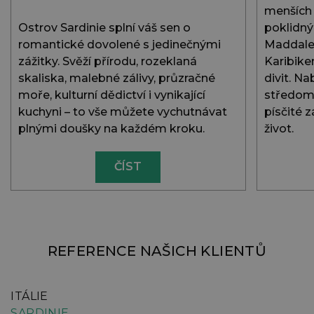
menších 
Ostrov Sardinie splní váš sen o
poklidný
romantické dovolené s jedinečnými
Maddale
zážitky. Svěží přírodu, rozeklaná
Karibike
skaliska, malebné zálivy, průzračné
divit. N
moře, kulturní dědictví i vynikající
středomo
kuchyni – to vše můžete vychutnávat
písčité 
plnými doušky na každém kroku.
život.
ČÍST
REFERENCE NAŠICH KLIENTŮ
ITÁLIE
I
SARDINIE
S