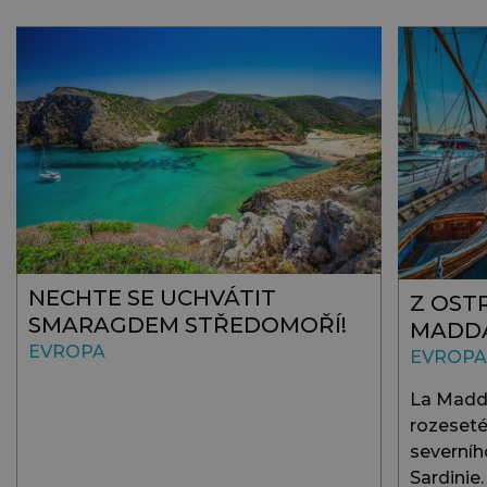
NECHTE SE UCHVÁTIT
Z OST
SMARAGDEM STŘEDOMOŘÍ!
MADD
EVROPA
EVROPA
La Madda
rozeseté
severníh
Sardinie