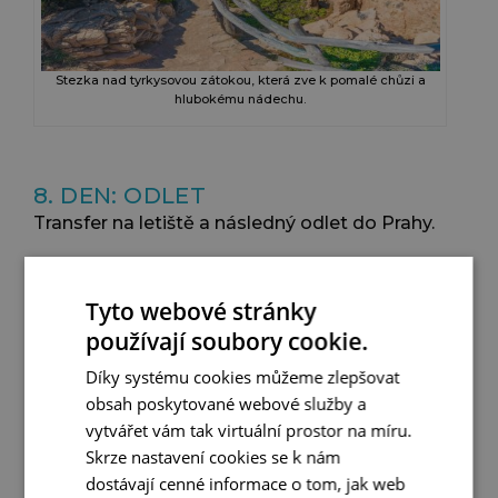
Stezka nad tyrkysovou zátokou, která zve k pomalé chůzi a
hlubokému nádechu.
8. DEN: ODLET
Transfer na letiště a následný odlet do Prahy.
Zájezd na
8-9 nocí
– v rámci programu navíc 1-2
volné dny určené k odpočinku. Odlet do Prahy
Tyto webové stránky
9./10. den zájezdu.
používají soubory cookie.
Díky systému cookies můžeme zlepšovat
obsah poskytované webové služby a
POZNÁMKA
vytvářet vám tak virtuální prostor na míru.
Změna programu vyhrazena.
Skrze nastavení cookies se k nám
Změna hotelu vyhrazena.
dostávají cenné informace o tom, jak web
Pořadí navštívených míst může být