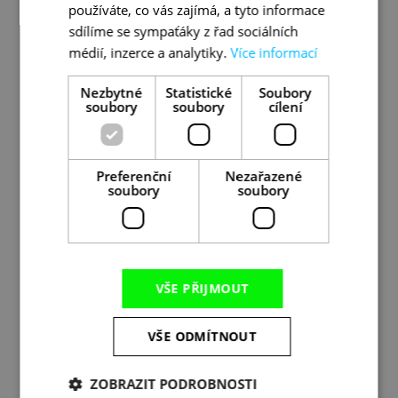
používáte, co vás zajímá, a tyto informace
změněno.
sdílíme se sympaťáky z řad sociálních
Minimální počet účastníků: 15.
médií, inzerce a analytiky.
Více informací
Dostupnost a aktuální ceny fakultativních
výletů kupovaných v destinaci budou
Nezbytné
Statistické
Soubory
potvrzeny průvodcem v průběhu vašeho
soubory
soubory
cílení
zájezdu.
Preferenční
Nezařazené
NÁROČNOST 🥾🥾
soubory
soubory
Jedná se o pohodovější
středně těžkou
turistiku
. Všechny túry vedou po turistických
trasách. Zájezd je vhodný pro aktivní turisty,
kteří zvládnou i nějaké to stoupání!
VŠE PŘIJMOUT
Tip: podmínkou účasti je vhodná obuv
VŠE ODMÍTNOUT
uzpůsobená pro turistiku – optimální je lehká
treková bota s dobrou podrážkou. Vhodné jsou
i trekové hole a odpovídající sportovní oblečení.
ZOBRAZIT PODROBNOSTI