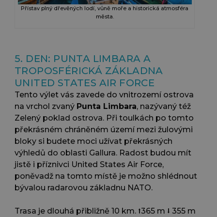
Přístav plný dřevěných lodí, vůně moře a historická atmosféra
města.
5. DEN: PUNTA LIMBARA A
TROPOSFÉRICKÁ ZÁKLADNA
UNITED STATES AIR FORCE
Tento výlet vás zavede do vnitrozemí ostrova
na vrchol zvaný
Punta Limbara
, nazývaný též
Zelený poklad ostrova. Při toulkách po tomto
překrásném chráněném území mezi žulovými
bloky si budete moci užívat překrásných
výhledů do oblasti Gallura. Radost budou mít
jistě i příznivci United States Air Force,
poněvadž na tomto místě je možno shlédnout
bývalou radarovou základnu NATO.
Trasa je dlouhá přibližně 10 km. ⭡365 m ⭣ 355 m