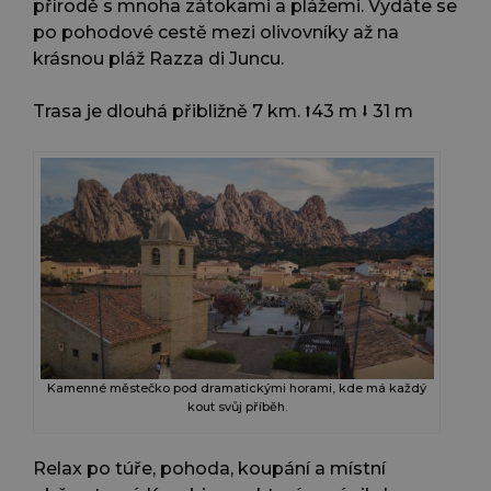
přírodě s mnoha zátokami a plážemi. Vydáte se
po pohodové cestě mezi olivovníky až na
krásnou pláž Razza di Juncu.
Trasa je dlouhá přibližně 7 km. ⭡43 m ⭣ 31 m
Kamenné městečko pod dramatickými horami, kde má každý
kout svůj příběh.
Relax po túře, pohoda, koupání a místní