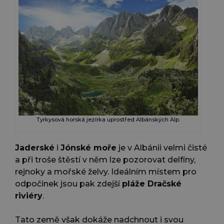
Tyrkysová horská jezírka uprostřed Albánských Alp.
Jaderské
i
Jónské moře
je v Albánii velmi čisté
a při troše štěstí v něm lze pozorovat delfíny,
rejnoky a mořské želvy. Ideálním místem pro
odpočinek jsou pak zdejší
pláže Dračské
riviéry
.
Tato země však dokáže nadchnout i svou