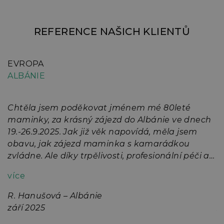
REFERENCE NAŠICH KLIENTŮ
EVROPA
E
ALBÁNIE
A
Chtěla jsem poděkovat jménem mé 80leté
K
e
maminky, za krásný zájezd do Albánie ve dnech
z
19.-26.9.2025. Jak již věk napovídá, měla jsem
d
u
obavu, jak zájezd maminka s kamarádkou
o
zvládne. Ale díky trpělivosti, profesionální péči a
k
přístupu delegátky Kateřiny Marečkové,
j
více
v
maminka prožila úžasných 7 dní v krásném
v
hotelu s usměvavým personálem a výborným
z
R. Hanušová – Albánie
M
jídlem nejrůznějších chutí. Děkuji Vaší cestovní
d
září 2025
z
kanceláři za zprostředkování zájezdu od