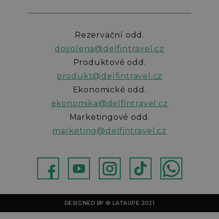
Rezervační odd.
dovolena@delfintravel.cz
Produktové odd.
produkt@delfintravel.cz
Ekonomické odd.
ekonomika@delfintravel.cz
Marketingové odd.
marketing@delfintravel.cz
ebok
Youtube
Instagram
TikTok
WhatsApp
DESIGNED BY © LATAUPE 2021