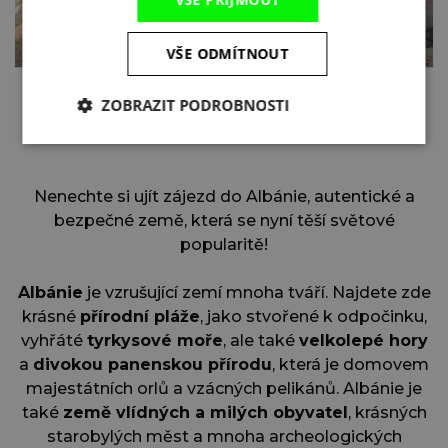
VŠE ODMÍTNOUT
VŠECHNY FOTOGRAFIE
ZOBRAZIT PODROBNOSTI
Nenechte si ujít zájezd do Albánie, autentické a
bezpečné země, která se nyní těší světové
popularitě!
Albánie
je vzrušující zemí mnoha tváří. Najdete zde
krásné
přírodní pláže
, jako stvořené k odpočinku,
vyhřáté
tyrkysové moře
, ale také
velkolepé hory
a
divokou panenskou přírodu
, která je domovem
majestátních orlů a vzácných pelikánů. Albánie je
také
země vlídných a milých obyvatel
, krásných
starobylých měst a mnoha archeologických