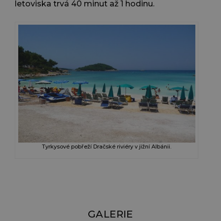
letoviska trvá 40 minut až 1 hodinu.
Tyrkysové pobřeží Dračské riviéry v jižní Albánii.
GALERIE