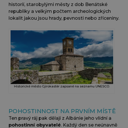
historií, starobylými městy z dob Benátské
republiky a velkým počtem archeologických
lokalit jakou jsou hrady, pevnosti nebo zříceniny.
Historické město Gjirokastër zapsané na seznamu UNESCO.
POHOSTINNOST NA PRVNÍM MÍSTĚ
Ten pravý ráj pak dělají z Albánie jeho vlídní a
pohostinní obyvatelé
. Každý den se neúnavně