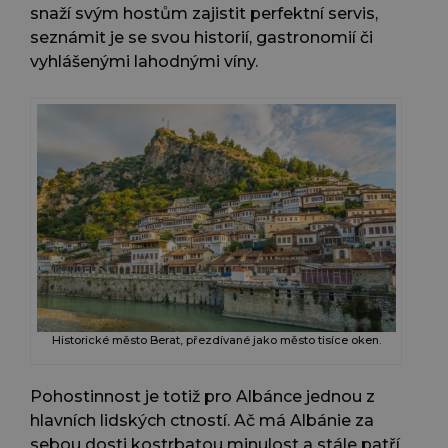
snaží svým hostům zajistit perfektní servis,
seznámit je se svou historií, gastronomií či
vyhlášenými lahodnými víny.
Historické město Berat, přezdívané jako město tisíce oken.
Pohostinnost je totiž pro Albánce jednou z
hlavních lidských ctností. Ač má Albánie za
sebou dosti kostrbatou minulost a stále patří