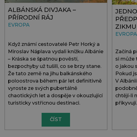
ALBÁNSKÁ DIVJAKA –
JEDNO
PŘÍRODNÍ RÁJ
PŘEDP
EVROPA
ZIKM
EVROPA
Když známí cestovatelé Petr Horký a
Miroslav Náplava vydali knížku Albánie
Začíná 
– Kráska se špatnou pověstí,
si může t
bezpochyby už tušili, co se brzy stane.
o jakou 
Že tato země na jihu balkánského
Pokud js
poloostrova během pár let definitivně
V Albáni
vyroste ze svých pubertálně
podobně 
chaotických let a dospěje v okouzlující
chtějí-li
turisticky vstřícnou destinaci.
přikyvují
ČÍST