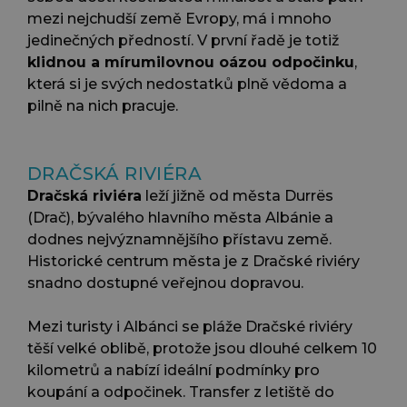
mezi nejchudší země Evropy, má i mnoho
jedinečných předností. V první řadě je totiž
klidnou a mírumilovnou oázou odpočinku
,
která si je svých nedostatků plně vědoma a
pilně na nich pracuje.
DRAČSKÁ RIVIÉRA
Dračská riviéra
leží jižně od města Durrës
(Drač), bývalého hlavního města Albánie a
dodnes nejvýznamnějšího přístavu země.
Historické centrum města je z Dračské riviéry
snadno dostupné veřejnou dopravou.
Mezi turisty i Albánci se pláže Dračské riviéry
těší velké oblibě, protože jsou dlouhé celkem 10
kilometrů a nabízí ideální podmínky pro
koupání a odpočinek. Transfer z letiště do