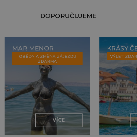
rezervace po samotný zájezd a věřím, že s Vámi
navštívíme plno dalších krásných míst.
DOPORUČUJEME
MAR MENOR
KRÁSY Č
OBĚDY A ZMĚNA ZÁJEZDU
VÝLET ZDA
ZDARMA
VÍCE