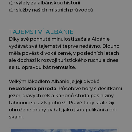
👉 výlety za albánskou historií
👉 služby našich místních průvodců
TAJEMSTVÍ ALBÁNIE
Díky své pohnuté minulosti začala Albánie
vydávat svá tajemství teprve nedávno. Dlouho
měla pověst divoké země, v posledních letech
ale dochází k rozvoji turistického ruchu a dnes
se tu opravdu bát nemusíte.
Velkým lákadlem Albánie je její divoká
nedotčená příroda
. Působivé hory s desítkami
jezer, dravých řek a kaňonů střídá pás nížiny
táhnoucí se až k pobřeží. Právě tady stále žijí
ohrožené druhy zvířat, jako jsou pelikáni a orli
skalní.