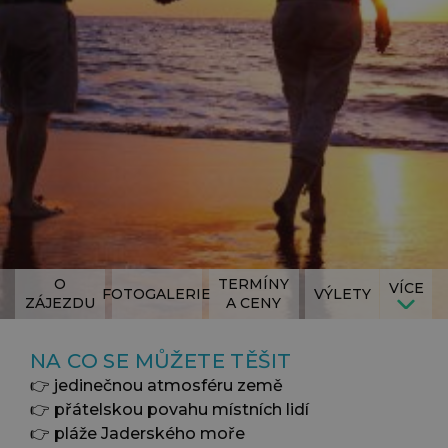
O
TERMÍNY
VÍCE
FOTOGALERIE
VÝLETY
ZÁJEZDU
A CENY
NA CO SE MŮŽETE TĚŠIT
👉 jedinečnou atmosféru země
👉 přátelskou povahu místních lidí
👉 pláže Jaderského moře