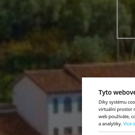
Tyto webové
Díky systému coo
virtuální prostor
web používáte, co
a analytiky.
Více 