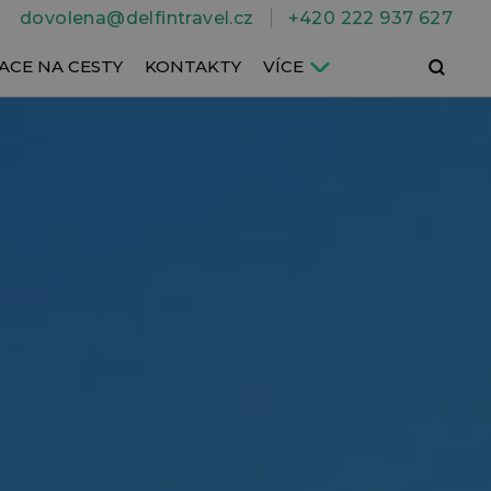
dovolena@delfintravel.cz
+420 222 937 627
Hledat
ACE NA CESTY
KONTAKTY
VÍCE