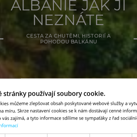
ALBÁNIE JAK JI
NEZNÁTE
CESTA ZA CHUTĚMI, HISTORIÍ A
POHODOU BALKÁNU
 stránky používají soubory cookie.
kies můžeme zlepšovat obsah poskytované webové služby a vytv
 na míru. Skrze nastavení cookies se k nám dostávají cenné inform
 vás zajímá, a tyto informace sdílíme se sympaťáky z řad sociální
informací