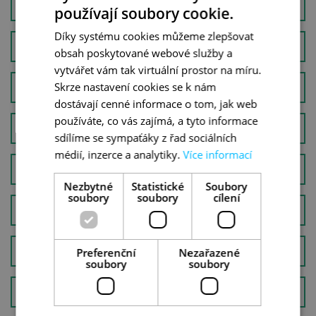
ISLAND
používají soubory cookie.
Díky systému cookies můžeme zlepšovat
ŠVÝCARSKO
obsah poskytované webové služby a
vytvářet vám tak virtuální prostor na míru.
Skrze nastavení cookies se k nám
NORSKO
dostávají cenné informace o tom, jak web
používáte, co vás zajímá, a tyto informace
TURECKO
sdílíme se sympaťáky z řad sociálních
médií, inzerce a analytiky.
Více informací
SLOVENSKO
Nezbytné
Statistické
Soubory
soubory
soubory
cílení
ČESKÁ REPUBLIKA
GRUZIE
Preferenční
Nezařazené
soubory
soubory
RAKOUSKO