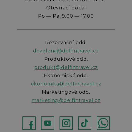
Otevírací doba:
Po — Pá, 9.00 — 17.00
Rezervační odd.
dovolena@delfintravel.cz
Produktové odd.
produkt@delfintravel.cz
Ekonomické odd.
ekonomika@delfintravel.cz
Marketingové odd.
marketing@delfintravel.cz
ebok
Youtube
Instagram
TikTok
WhatsApp