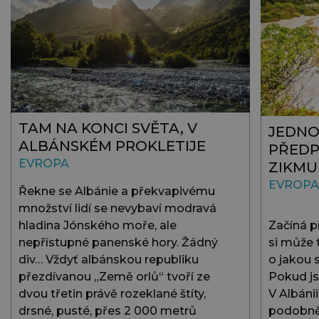
TAM NA KONCI SVĚTA, V
JEDNO
ALBÁNSKÉM PROKLETIJE
PŘEDP
EVROPA
ZIKM
EVROPA
Řekne se Albánie a překvapivému
množství lidí se nevybaví modravá
hladina Jónského moře, ale
Začíná 
nepřístupné panenské hory. Žádný
si může t
div… Vždyť albánskou republiku
o jakou 
přezdívanou „Země orlů“ tvoří ze
Pokud js
dvou třetin právě rozeklané štíty,
V Albáni
drsné, pusté, přes 2 000 metrů
podobně 