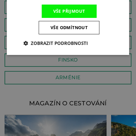
MAĎARSKO
VŠE PŘIJMOUT
SLOVINSKO
VŠE ODMÍTNOUT
VELKÁ BRITÁNIE
ZOBRAZIT PODROBNOSTI
FINSKO
ARMÉNIE
MAGAZÍN O CESTOVÁNÍ