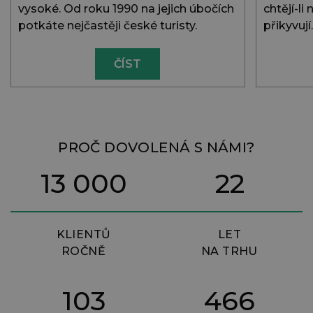
vysoké. Od roku 1990 na jejich úbočích
chtějí-li
potkáte nejčastěji české turisty.
přikyvují
ČÍST
PROČ DOVOLENÁ S NÁMI?
13 000
22
KLIENTŮ
LET
ROČNĚ
NA TRHU
103
466