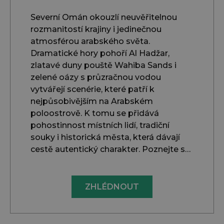
Severní Omán okouzlí neuvěřitelnou
rozmanitostí krajiny i jedinečnou
atmosférou arabského světa.
Dramatické hory pohoří Al Hadžar,
zlatavé duny pouště Wahiba Sands i
zelené oázy s průzračnou vodou
vytvářejí scenérie, které patří k
nejpůsobivějším na Arabském
poloostrově. K tomu se přidává
pohostinnost místních lidí, tradiční
souky i historická města, která dávají
cestě autentický charakter. Poznejte s…
ZHLÉDNOUT