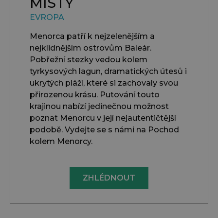
MÍSTY
EVROPA
Menorca patří k nejzelenějším a
nejklidnějším ostrovům Baleár.
Pobřežní stezky vedou kolem
tyrkysových lagun, dramatických útesů i
ukrytých pláží, které si zachovaly svou
přirozenou krásu. Putování touto
krajinou nabízí jedinečnou možnost
poznat Menorcu v její nejautentičtější
podobě. Vydejte se s námi na Pochod
kolem Menorcy.
ZHLÉDNOUT