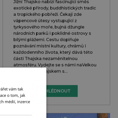
Jižní Thajsko nabízí fascinující směs
exotické přírody, buddhistických tradic
a tropického pobřeží. Čekají zde
vápencové útesy vystupující z
tyrkysového moře, bujná džungle
národních parků i poklidné ostrovy s
bílými plážemi. Cestu doplňuje
poznávání místní kultury, chrámů i
každodenního života, který dává této
části Thajska nezaměnitelnou
atmosféru. Vydejte se s námi naVelkou
cestu jižním Thajskem s…
ářet vám tak
ZHLÉDNOUT
ace o tom, jak
ch médií, inzerce