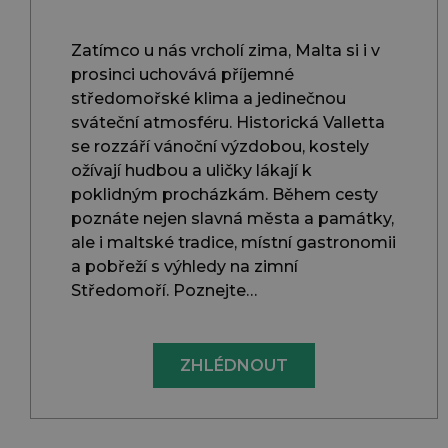
Zatímco u nás vrcholí zima, Malta si i v
prosinci uchovává příjemné
středomořské klima a jedinečnou
sváteční atmosféru. Historická Valletta
se rozzáří vánoční výzdobou, kostely
ožívají hudbou a uličky lákají k
poklidným procházkám. Během cesty
poznáte nejen slavná města a památky,
ale i maltské tradice, místní gastronomii
a pobřeží s výhledy na zimní
Středomoří. Poznejte…
ZHLÉDNOUT