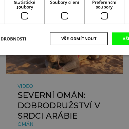
Statistické
Soubory cílení
Preferenční
soubory
soubory
ODROBNOSTI
VŠE ODMÍTNOUT
VŠ
VIDEO
SEVERNÍ OMÁN:
DOBRODRUŽSTVÍ V
SRDCI ARÁBIE
OMÁN