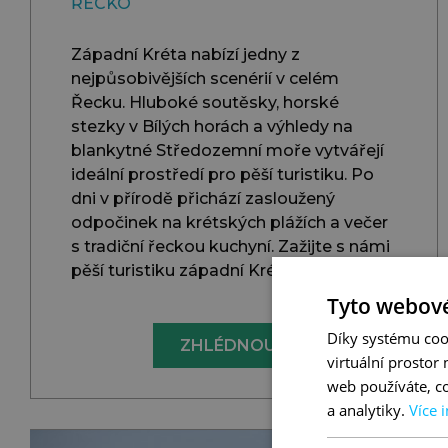
ŘECKO
Západní Kréta nabízí jedny z
nejpůsobivějších scenérií v celém
Řecku. Hluboké soutěsky, horské
stezky v Bílých horách a výhledy na
blankytné Středozemní moře vytvářejí
ideální prostředí pro pěší turistiku. Po
dni v přírodě přichází zasloužený
odpočinek na krétských plážích a večer
s tradiční řeckou kuchyní. Zažijte s námi
pěší turistiku západní Krétou.
Tyto webové
Díky systému coo
ZHLÉDNOUT
virtuální prostor
web používáte, co
a analytiky.
Více 