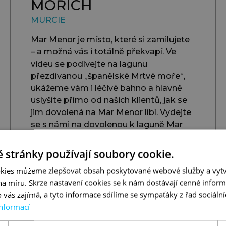
MOŘÍCH
MURCIE
Mar Menor je místo, které si zamilujete
– a možná vás i totálně překvapí. Ve
videu se podívejte na lagunu
přezdívanou „španělské Mrtvé moře“,
ukážeme vám i léčivé bahno a hlavně
uslyšíte přímo od našich klientů, jak se
jim dovolená na Mar Menor líbí. Vydejte
se s námi na dovolenou k laguně Mar
Menor.
 stránky používají soubory cookie.
kies můžeme zlepšovat obsah poskytované webové služby a vytv
ZHLÉDNOUT
 na míru. Skrze nastavení cookies se k nám dostávají cenné inform
 vás zajímá, a tyto informace sdílíme se sympaťáky z řad sociální
informací