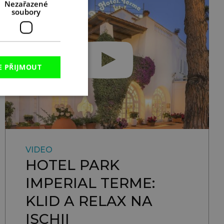
Nezařazené
soubory
E PŘIJMOUT
VIDEO
HOTEL PARK
IMPERIAL TERME:
KLID A RELAX NA
ISCHII