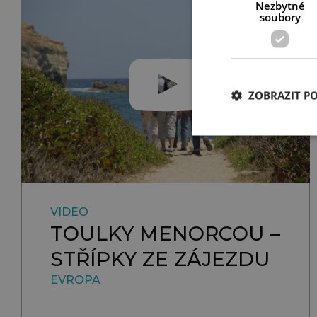
Nezbytné
soubory
ZOBRAZIT P
VIDEO
TOULKY MENORCOU –
STŘÍPKY ZE ZÁJEZDU
EVROPA