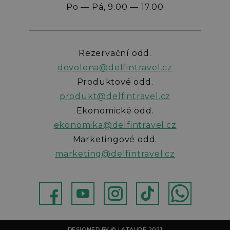
Po — Pá, 9.00 — 17.00
Rezervační odd.
dovolena@delfintravel.cz
Produktové odd.
produkt@delfintravel.cz
Ekonomické odd.
ekonomika@delfintravel.cz
Marketingové odd.
marketing@delfintravel.cz
ebok
Youtube
Instagram
TikTok
WhatsApp
DESIGNED BY © LATAUPE 2021