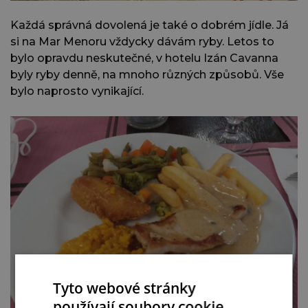
Každá správná dovolená je také o dobrém jídle. Já
si na Mar Menoru vždycky dávám ryby. Letos to
bylo opravdu neskutečné, v hotelu Izán Cavanna
byly ryby denně, na mnoho různých způsobů. Vše
bylo naprosto vynikající.
Tyto webové stránky
používají soubory cookie.