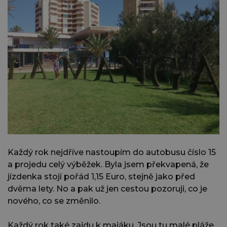
Každý rok nejdříve nastoupím do autobusu číslo 15
a projedu celý výběžek. Byla jsem překvapená, že
jízdenka stojí pořád 1,15 Euro, stejně jako před
dvěma lety. No a pak už jen cestou pozoruji, co je
nového, co se změnilo.
Každý rok také zajdu k majáku. Jsou tu malé pláže,