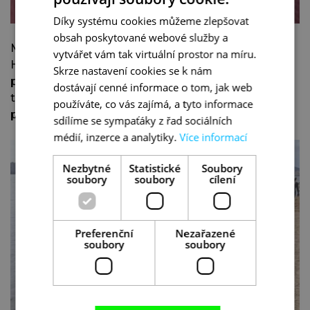
Díky systému cookies můžeme zlepšovat
obsah poskytované webové služby a
Moře, bahno a vzduch,…. to byla učiněná pohádka.
vytvářet vám tak virtuální prostor na míru.
Hlavně pro moje covidem zasažené plíce, které
Skrze nastavení cookies se k nám
přímo pookřály. Navíc jsme se všichni dostali z
dostávají cenné informace o tom, jak web
toho každodenního tlaku a odpočinuli si hlavně
používáte, co vás zajímá, a tyto informace
psychicky.
sdílíme se sympaťáky z řad sociálních
médií, inzerce a analytiky.
Více informací
Nezbytné
Statistické
Soubory
soubory
soubory
cílení
Preferenční
Nezařazené
soubory
soubory