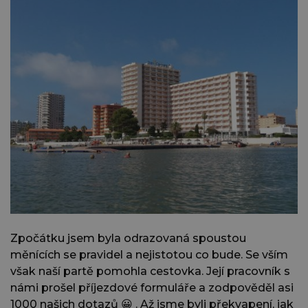
Zpočátku jsem byla odrazovaná spoustou
měnících se pravidel a nejistotou co bude. Se vším
však naší partě pomohla cestovka. Její pracovník s
námi prošel příjezdové formuláře a zodpověděl asi
1000 našich dotazů 😀 . Až jsme byli překvapení, jak