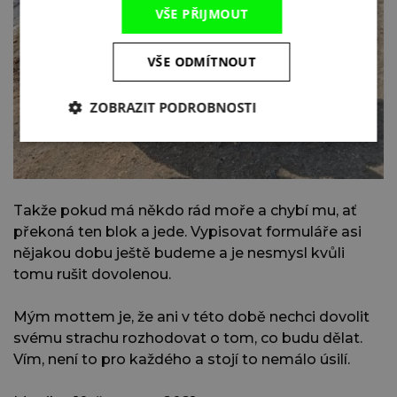
VŠE PŘIJMOUT
VŠE ODMÍTNOUT
ZOBRAZIT PODROBNOSTI
Takže pokud má někdo rád moře a chybí mu, ať
překoná ten blok a jede. Vypisovat formuláře asi
nějakou dobu ještě budeme a je nesmysl kvůli
tomu rušit dovolenou.
Mým mottem je, že ani v této době nechci dovolit
svému strachu rozhodovat o tom, co budu dělat.
Vím, není to pro každého a stojí to nemálo úsilí.