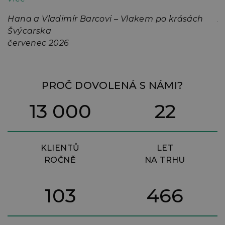
osobitým humorem.
J
Hana a Vladimír Barcovi – Vlakem po krásách
p
A
Švýcarska
7
č
červenec 2026
ř
n
m
PROČ DOVOLENÁ S NÁMI?
13 000
22
KLIENTŮ
LET
ROČNĚ
NA TRHU
103
466