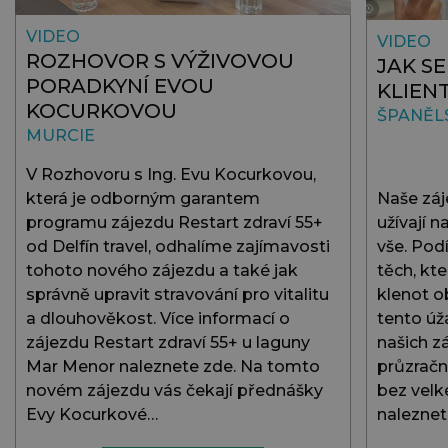
VIDEO
VIDEO
ROZHOVOR S VÝŽIVOVOU
JAK SE
PORADKYNÍ EVOU
KLIEN
KOCURKOVOU
ŠPANĚL
MURCIE
V Rozhovoru s Ing. Evu Kocurkovou,
která je odborným garantem
Naše záj
programu zájezdu Restart zdraví 55+
užívají n
od Delfín travel, odhalíme zajímavosti
vše. Pod
tohoto nového zájezdu a také jak
těch, kt
správně upravit stravování pro vitalitu
klenot ob
a dlouhověkost. Více informací o
tento úž
zájezdu Restart zdraví 55+ u laguny
našich z
Mar Menor naleznete zde. Na tomto
průzračn
novém zájezdu vás čekají přednášky
bez velk
Evy Kocurkové…
naleznet