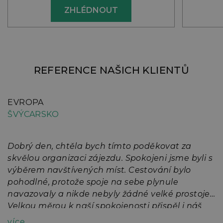
ZHLÉDNOUT
REFERENCE NAŠICH KLIENTŮ
EVROPA
E
ŠVÝCARSKO
A
Dobrý den, chtěla bych tímto poděkovat za
D
skvělou organizaci zájezdu. Spokojeni jsme byli s
A
na
výběrem navštívených míst. Cestování bylo
5
pohodlné, protože spoje na sebe plynule
n
navazovaly a nikde nebyly žádné velké prostoje.
l
Velkou měrou k naší spokojenosti přispěl i náš
p
ně
průvodce Pavel Straka svými znalostmi a
z
více
v