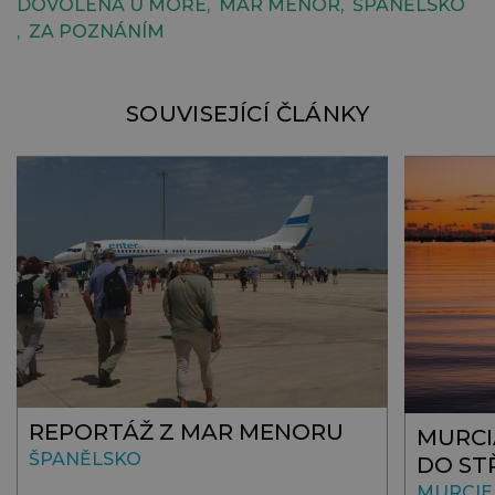
DOVOLENÁ U MOŘE
MAR MENOR
ŠPANĚLSKO
ZA POZNÁNÍM
SOUVISEJÍCÍ ČLÁNKY
REPORTÁŽ Z MAR MENORU
MURCI
ŠPANĚLSKO
DO ST
MURCIE