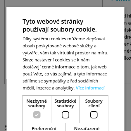
Pokud hl
Tyto webové stránky
přitom a
používají soubory cookie.
Španělsk
Mar Menor ve Španělsku je moje
rozhodně
Díky systému cookies můžeme zlepšovat
láska. Letos jsem tady byla už po
dovolenk
obsah poskytované webové služby a
osmé a musím říct: „Bylo dobře, že
výborném 
vytvářet vám tak virtuální prostor na míru.
jsem jela!“
prošpik
Skrze nastavení cookies se k nám
dostávají cenné informace o tom, jak web
používáte, co vás zajímá, a tyto informace
ČÍST
sdílíme se sympaťáky z řad sociálních
médií, inzerce a analytiky.
Více informací
Nezbytné
Statistické
Soubory
soubory
soubory
cílení
REFERENCE NAŠICH KLIENTŮ
ŠPANĚLSKO
Š
Preferenční
Nezařazené