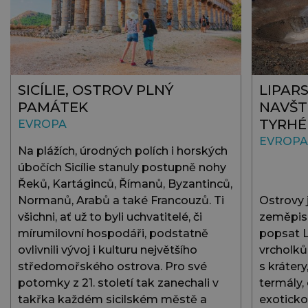
SICÍLIE, OSTROV PLNÝ
LIPAR
PAMÁTEK
NAVŠT
TYRHÉ
EVROPA
EVROPA
Na plážích, úrodných polích i horských
úbočích Sicílie stanuly postupně nohy
Řeků, Kartáginců, Římanů, Byzantinců,
Normanů, Arabů a také Francouzů. Ti
Ostrovy 
všichni, ať už to byli uchvatitelé, či
zeměpisu
mírumilovní hospodáři, podstatně
popsat L
ovlivnili vývoj i kulturu největšího
vrcholků
středomořského ostrova. Pro své
s krátery
potomky z 21. století tak zanechali v
termály,
takřka každém sicilském městě a
exoticko