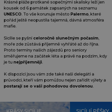
Krásné pláže protkané sopečnými skalisky leží jen
kousek od 6 památek zapsaných na seznamu
UNESCO
. To vše korunuje město
Palermo
, které
pořád ještě neopustila tajemná, dávná atmosféra
mafie.
Sicílie se pyšní
celoročně slunečným počasím
,
moře zde zůstává příjemně vyhřáté až do října.
Proto termíny našich zájezdů pro seniory
směřujeme na začátek léta a právě na podzim, kdy
je tu
nejpříjemněji
.
K dispozici jsou vám zde také naši delegáti a
průvodci, kteří vám pomůžou nejen zařídit výlety a
postarají se o vaši pohodovou dovolenou
.
KRÁSY SICÍLIE
SICÍLIÍ PĚŠKY