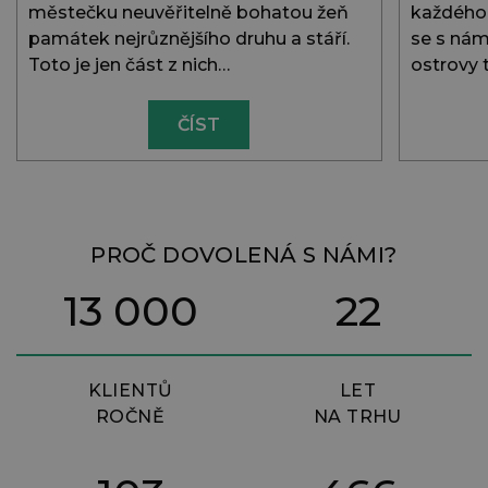
městečku neuvěřitelně bohatou žeň
každého 
památek nejrůznějšího druhu a stáří.
se s námi
Toto je jen část z nich…
ostrovy 
ČÍST
PROČ DOVOLENÁ S NÁMI?
13 000
22
KLIENTŮ
LET
ROČNĚ
NA TRHU