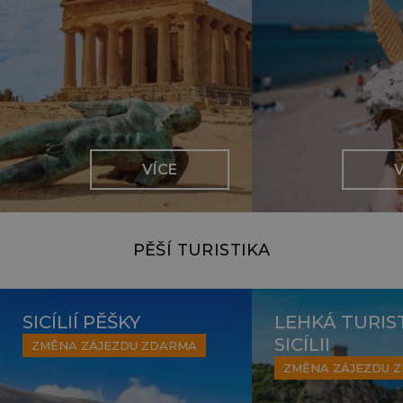
VÍCE
V
PĚŠÍ TURISTIKA
SICÍLIÍ PĚŠKY
LEHKÁ TURIS
SICÍLII
ZMĚNA ZÁJEZDU ZDARMA
ZMĚNA ZÁJEZDU 