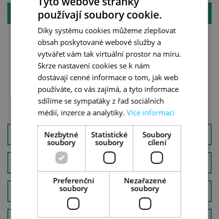
Tyto webové stránky
používají soubory cookie.
ITÁLIE
Díky systému cookies můžeme zlepšovat
obsah poskytované webové služby a
Abruzzo
KAMPÁNIE
vytvářet vám tak virtuální prostor na míru.
SARDINIE
KALÁBRIE
Skrze nastavení cookies se k nám
SICÍLIE
TOSKÁNSKO
dostávají cenné informace o tom, jak web
APULIE
EMILIA-ROMAGNA
používáte, co vás zajímá, a tyto informace
ELBA
DOLOMITY
sdílíme se sympaťáky z řad sociálních
médií, inzerce a analytiky.
Více informací
Nezbytné
ČERNÁ HORA
Statistické
Soubory
soubory
soubory
cílení
ALBÁNIE
Preferenční
Nezařazené
soubory
soubory
PORTUGALSKO