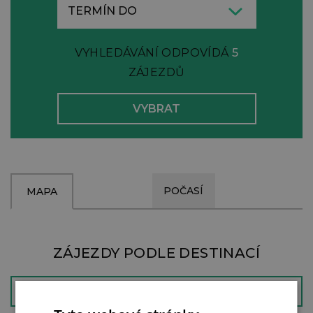
VYHLEDÁVÁNÍ ODPOVÍDÁ
5
ZÁJEZDŮ
POČASÍ
MAPA
ZÁJEZDY PODLE DESTINACÍ
ŠPANĚLSKO