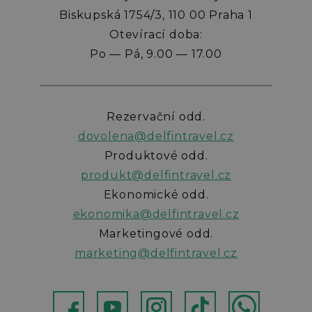
Biskupská 1754/3, 110 00 Praha 1
Otevírací doba:
Po — Pá, 9.00 — 17.00
Rezervační odd.
dovolena@delfintravel.cz
Produktové odd.
produkt@delfintravel.cz
Ekonomické odd.
ekonomika@delfintravel.cz
Marketingové odd.
marketing@delfintravel.cz
ebok
Youtube
Instagram
TikTok
WhatsApp