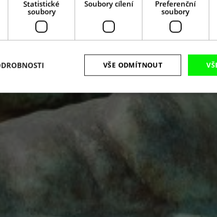
Statistické
Soubory cílení
Preferenční
soubory
soubory
ODROBNOSTI
VŠE ODMÍTNOUT
VŠ