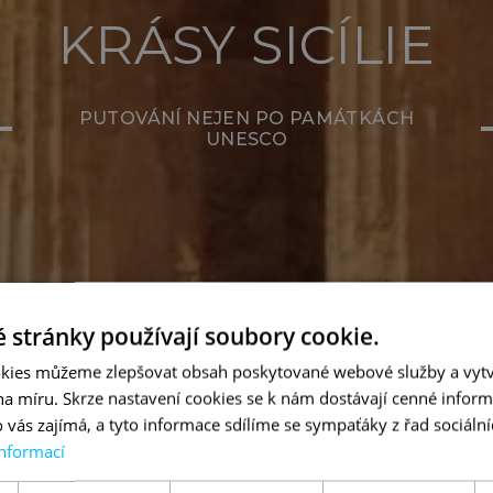
KRÁSY SICÍLIE
PUTOVÁNÍ NEJEN PO PAMÁTKÁCH
UNESCO
 stránky používají soubory cookie.
kies můžeme zlepšovat obsah poskytované webové služby a vytv
 na míru. Skrze nastavení cookies se k nám dostávají cenné inform
 vás zajímá, a tyto informace sdílíme se sympaťáky z řad sociální
informací