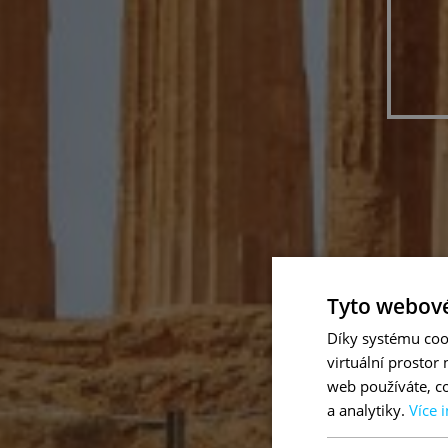
Tyto webové
Díky systému coo
virtuální prostor
web používáte, co
a analytiky.
Více 