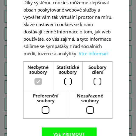
Díky systému cookies můžeme zlepšovat
obsah poskytované webové služby a
KOSOVO
vytvářet vám tak virtuální prostor na míru.
Skrze nastavení cookies se k nám
dostávají cenné informace o tom, jak web
MALTA A GOZO
používáte, co vás zajímá, a tyto informace
sdílíme se sympaťáky z řad sociálních
ŘECKO
médií, inzerce a analytiky.
Více informací
Nezbytné
Statistické
Soubory
FRANCIE
soubory
soubory
cílení
BOSNA A HERCEGOVINA
Preferenční
Nezařazené
soubory
soubory
RUMUNSKO
ISLAND
VŠE PŘIJMOUT