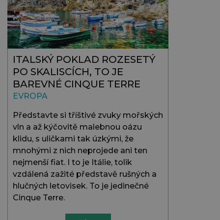
ITALSKÝ POKLAD ROZESETÝ
PO SKALISCÍCH, TO JE
BAREVNÉ CINQUE TERRE
EVROPA
Představte si tříštivé zvuky mořských
vln a až kýčovitě malebnou oázu
klidu, s uličkami tak úzkými, že
mnohými z nich neprojede ani ten
nejmenší fiat. I to je Itálie, tolik
vzdálená zažité představě rušných a
hlučných letovisek. To je jedinečné
Cinque Terre.