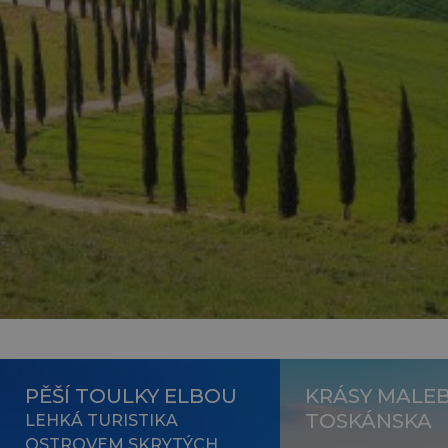
PĚŠÍ TOULKY ELBOU
KRÁSY MALE
TOSKÁNSKA
LEHKÁ TURISTIKA
OSTROVEM SKRYTÝCH