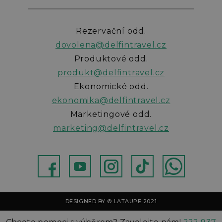
Rezervační odd.
dovolena@delfintravel.cz
Produktové odd.
produkt@delfintravel.cz
Ekonomické odd.
ekonomika@delfintravel.cz
Marketingové odd.
marketing@delfintravel.cz
ebok
Youtube
Instagram
TikTok
WhatsApp
DESIGNED BY © LATAUPE 2021