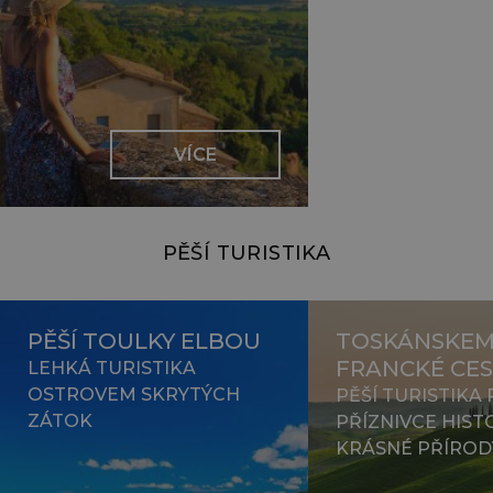
VÍCE
PĚŠÍ TURISTIKA
PĚŠÍ TOULKY ELBOU
TOSKÁNSKEM
FRANCKÉ CE
LEHKÁ TURISTIKA
OSTROVEM SKRYTÝCH
PĚŠÍ TURISTIKA
ZÁTOK
PŘÍZNIVCE HISTO
KRÁSNÉ PŘÍROD