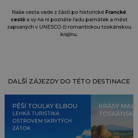
Naše cesta vede z části po historické
Francké
cestě
a vy na ní poznáte řadu památek a měst
zapsaných v UNESCO či romantickou toskánskou
krajinu.
DALŠÍ ZÁJEZDY DO TÉTO DESTINACE
PĚŠÍ TOULKY ELBOU
KRÁSY MAL
TOSKÁNSKA
LEHKÁ TURISTIKA
OSTROVEM SKRYTÝCH
ZÁTOK