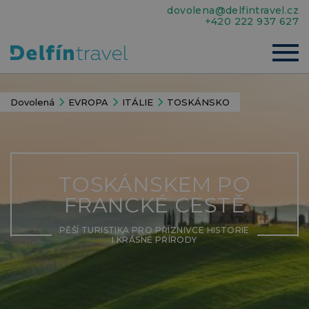
dovolena@delfintravel.cz
+420 222 937 627
Dovolená
EVROPA
ITÁLIE
TOSKÁNSKO
TOSKÁNSKEM PO
FRANCKÉ CESTĚ
PĚŠÍ TURISTIKA PRO PŘÍZNIVCE HISTORIE
I KRÁSNÉ PŘÍRODY