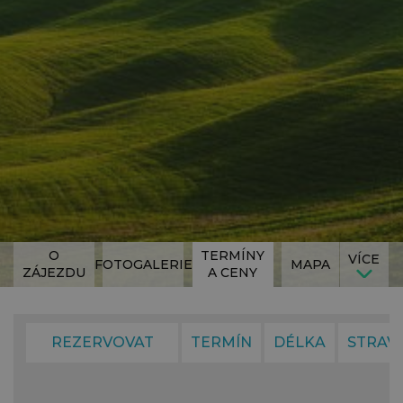
O
TERMÍNY
VÍCE
FOTOGALERIE
MAPA
ZÁJEZDU
A CENY
REZERVOVAT
TERMÍN
DÉLKA
STRAV