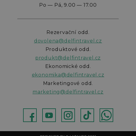
Po — Pá, 9.00 — 17.00
Rezervační odd.
dovolena@delfintravel.cz
Produktové odd.
produkt@delfintravel.cz
Ekonomické odd.
ekonomika@delfintravel.cz
Marketingové odd.
marketing@delfintravel.cz
ebok
Youtube
Instagram
TikTok
WhatsApp