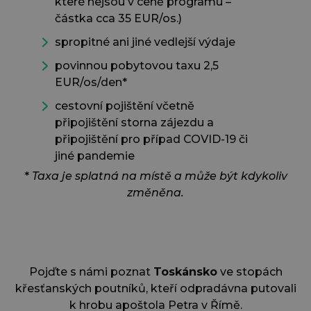
které nejsou v ceně programu –
částka cca 35 EUR/os.)
spropitné ani jiné vedlejší výdaje
povinnou pobytovou taxu 2,5
EUR/os/den*
cestovní pojištění včetně
připojištění storna zájezdu a
připojištění pro případ COVID-19 či
jiné pandemie
*
Taxa je splatná na místě a může být kdykoliv
změněna.
Pojďte s námi poznat
Toskánsko
ve stopách
křesťanských poutníků, kteří odpradávna putovali
k hrobu apoštola Petra v Římě.