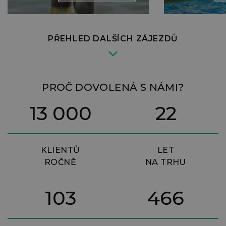
M
M
o
PŘEHLED DALŠÍCH ZÁJEZDŮ
z
k
p
z
PROČ DOVOLENÁ S NÁMI?
t
13 000
22
z
z
l
p
KLIENTŮ
LET
v
ROČNĚ
NA TRHU
M
a
z
103
466
I
z
z