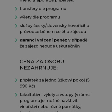
menu (nápoje za příplatek)
transfery dle programu
výlety dle programu
služby česky/slovensky hovořícího
průvodce během celého zájezdu
garanci vrácení peněz
v případě,
že zájezd nebude uskutečněn
CENA ZA OSOBU
NEZAHRNUJE:
příplatek za jednolůžkový pokoj (5
990 Kč)
fakultativní výlety a vstupy (v rámci
programu je možné navštívit
vinařství nebo různé památky,