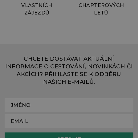
k
VLASTNÍCH
CHARTEROVÝCH
v
ZÁJEZDŮ
LETŮ
c
CHCETE DOSTÁVAT AKTUÁLNÍ
INFORMACE O CESTOVÁNÍ, NOVINKÁCH ČI
AKCÍCH? PŘIHLASTE SE K ODBĚRU
NAŠICH E-MAILŮ.