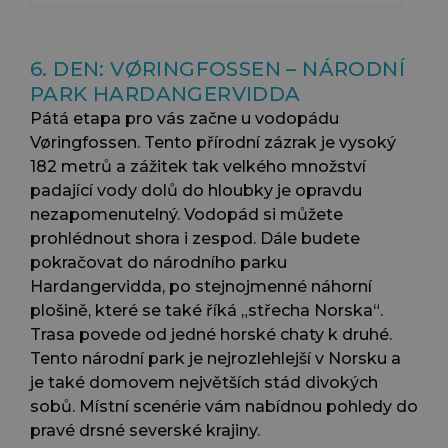
6. DEN: VØRINGFOSSEN – NÁRODNÍ
PARK HARDANGERVIDDA
Pátá etapa pro vás začne u vodopádu
Vøringfossen. Tento přírodní zázrak je vysoký
182 metrů a zážitek tak velkého množství
padající vody dolů do hloubky je opravdu
nezapomenutelný. Vodopád si můžete
prohlédnout shora i zespod. Dále budete
pokračovat do národního parku
Hardangervidda, po stejnojmenné náhorní
plošině, které se také říká „střecha Norska“.
Trasa povede od jedné horské chaty k druhé.
Tento národní park je nejrozlehlejší v Norsku a
je také domovem největších stád divokých
sobů. Místní scenérie vám nabídnou pohledy do
pravé drsné severské krajiny.