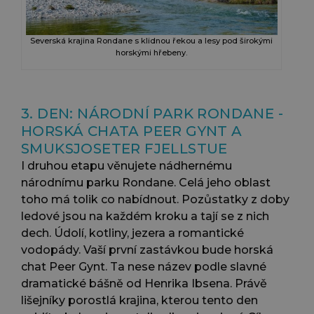
Severská krajina Rondane s klidnou řekou a lesy pod širokými
horskými hřebeny.
3. DEN: NÁRODNÍ PARK RONDANE -
HORSKÁ CHATA PEER GYNT A
SMUKSJOSETER FJELLSTUE
I druhou etapu věnujete nádhernému
národnímu parku Rondane. Celá jeho oblast
toho má tolik co nabídnout. Pozůstatky z doby
ledové jsou na každém kroku a tají se z nich
dech. Údolí, kotliny, jezera a romantické
vodopády. Vaší první zastávkou bude horská
chat Peer Gynt. Ta nese název podle slavné
dramatické bášně od Henrika Ibsena. Právě
lišejníky porostlá krajina, kterou tento den