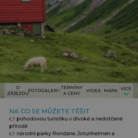
O
TERMÍNY
VÍCE
FOTOGALERIE
VIDEA
MAPA
ZÁJEZDU
A CENY
NA CO SE MŮŽETE TĚŠIT
👉 pohodovou turistiku v divoké a nedotčené
přírodě
👉 národní parky Rondane, Jotunheimen a