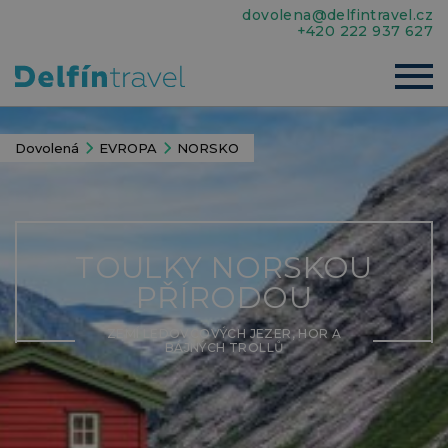
dovolena@delfintravel.cz
+420 222 937 627
Dovolená
EVROPA
NORSKO
TOULKY NORSKOU
PŘÍRODOU
ZEMÍ LEDOVCOVÝCH JEZER, HOR A
BÁJNÝCH TROLLŮ