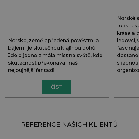
Norské s
turistic
krása a 
Norsko, země opředená pověstmi a
ledovci,
bájemi, je skutečnou krajinou bohů.
fascinuje
Jde o jedno z mála míst na světě, kde
dostanou
skutečnost překonává i naši
s jednou 
nejbujnější fantazii.
organizo
ČÍST
REFERENCE NAŠICH KLIENTŮ