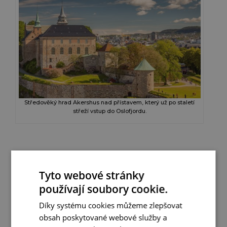
Středověký hrad Akershus nad přístavem, který už po staletí
střeží vstup do Oslofjordu.
8. DEN: ODLET
Snídaně, volný čas a poté transfer na letiště.
Tyto webové stránky
Odlet do Prahy.
používají soubory cookie.
Díky systému cookies můžeme zlepšovat
POZNÁMKA
obsah poskytované webové služby a