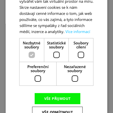
vytvářet vám tak virtuální prostor na míru.
Změna programu vyhrazena.
Skrze nastavení cookies se k nám
Pořadí navštívených míst může být
dostávají cenné informace o tom, jak web
změněno.
používáte, co vás zajímá, a tyto informace
Minimální počet účastníků: 15.
sdílíme se sympaťáky z řad sociálních
médií, inzerce a analytiky.
Více informací
NÁROČNOST 🥾🥾
Nezbytné
Statistické
Soubory
Délka jednotlivých denních etap se pohybuje v
soubory
soubory
cílení
rozmezí
10 – 15 km
. Jedná se o pohodovou
středně náročnou turistiku. Zájezd je vhodný
pro aktivní turisty, kteří jsou zvyklí na pohyb v
Preferenční
Nezařazené
horském prostředí
soubory
soubory
Podmínkou účasti je vhodná obuv uzpůsobená
pro turistiku – optimální je pevnější treková
bota. Doporučujeme boty vhodné do vody a
VŠE PŘIJMOUT
skládací trekové hole. Nutností je sportovní
oblečení vhodné i do vyšších horských partií.
VŠE ODMÍTNOUT