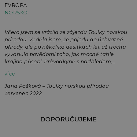
EVROPA
NORSKO
Včera jsem se vrátila ze zájezdu Toulky norskou
přírodou. Věděla jsem, že pojedu do úchvatné
přírody, ale po několika desítkách let už trochu
vyvanulo povědomí toho, jak mocně tahle
krajina působí. Průvodkyně s nadhledem,
úsměvem, klidem a vstřícností přistupovala ke
více
všemu, co zájezd, složený z lidí různých názorů,
obnáší. A nacházela pro nás ještě další
Jana Pašková – Toulky norskou přírodou
vylepšování. To, jak byl zájezd paní průvodkyní
červenec 2022
veden, ještě krásné zážitky z této neuvěřitelně
nádherné země umocnilo. Děkuji.
DOPORUČUJEME