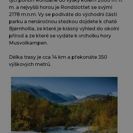
tyčí pohoří Rondane do výšky kolem 2000 m. n.
m. a nejvyšší horou je Rondslottet se svými
2178 m.n.m. Vy se podíváte do východní části
parku a nenáročnou stezkou dojdete k chatě
Bjørnhollia, ze které je krásný výhled do okolní
přírod a ze které se vydáte k vrcholku hory
Musvolkampen.
Délka trasy je cca 14 km a překonáte 350
výškových metrů.