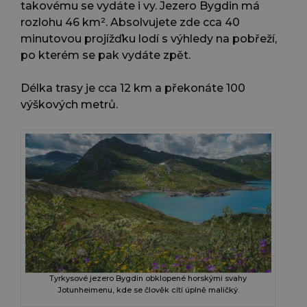
takovému se vydáte i vy. Jezero Bygdin má
rozlohu 46 km². Absolvujete zde cca 40
minutovou projížďku lodí s výhledy na pobřeží,
po kterém se pak vydáte zpět.
Délka trasy je cca 12 km a překonáte 100
výškových metrů.
Tyrkysové jezero Bygdin obklopené horskými svahy
Jotunheimenu, kde se člověk cítí úplně maličký.