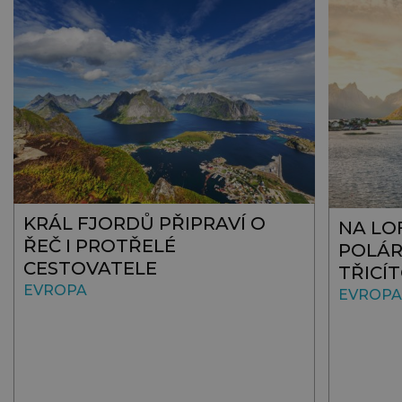
KRÁL FJORDŮ PŘIPRAVÍ O
NA LO
ŘEČ I PROTŘELÉ
POLÁR
CESTOVATELE
TŘICÍ
EVROPA
EVROPA