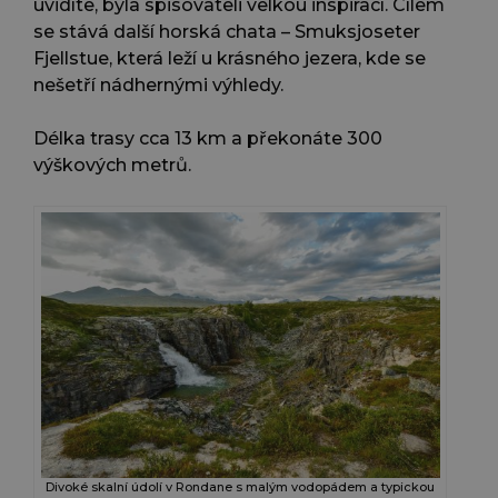
uvidíte, byla spisovateli velkou inspirací. Cílem
se stává další horská chata – Smuksjoseter
Fjellstue, která leží u krásného jezera, kde se
nešetří nádhernými výhledy.
Délka trasy cca 13 km a překonáte 300
výškových metrů.
Divoké skalní údolí v Rondane s malým vodopádem a typickou