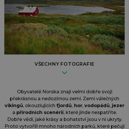
VŠECHNY FOTOGRAFIE
Obyvatelé Norska znají velmi dobře svoji
překrásnou a nedozírnou zemi. Zemi válečných
vikingů
, okouzlujících
fjordů
,
hor
,
vodopádů
,
jezer
a
přírodních scenérií
, které jinde nespatříte.
Dobře vědí, jaké krásy a bohatství jsou v ní ukryty.
Proto vytvořili mnoho národních parků, které pečují