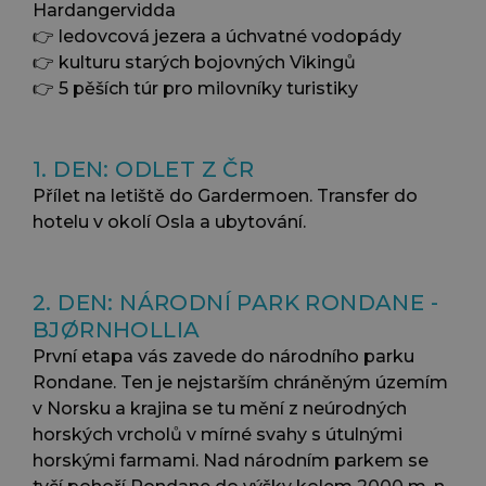
Hardangervidda
👉 ledovcová jezera a úchvatné vodopády
👉 kulturu starých bojovných Vikingů
👉 5 pěších túr pro milovníky turistiky
1. DEN: ODLET Z ČR
Přílet na letiště do Gardermoen. Transfer do
hotelu v okolí Osla a ubytování.
2. DEN: NÁRODNÍ PARK RONDANE -
BJØRNHOLLIA
První etapa vás zavede do národního parku
Rondane. Ten je nejstarším chráněným územím
v Norsku a krajina se tu mění z neúrodných
horských vrcholů v mírné svahy s útulnými
horskými farmami. Nad národním parkem se