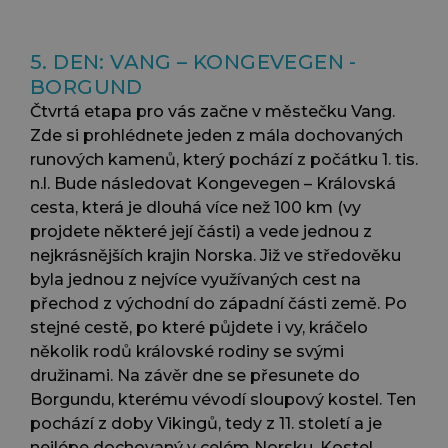
5. DEN: VANG – KONGEVEGEN -
BORGUND
Čtvrtá etapa pro vás začne v městečku Vang.
Zde si prohlédnete jeden z mála dochovaných
runových kamenů, který pochází z počátku 1. tis.
n.l. Bude následovat Kongevegen – Královská
cesta, která je dlouhá více než 100 km (vy
projdete některé její části) a vede jednou z
nejkrásnějších krajin Norska. Již ve středověku
byla jednou z nejvíce využívaných cest na
přechod z východní do západní části země. Po
stejné cestě, po které půjdete i vy, kráčelo
několik rodů královské rodiny se svými
družinami. Na závěr dne se přesunete do
Borgundu, kterému vévodí sloupový kostel. Ten
pochází z doby Vikingů, tedy z 11. století a je
nejlépe dochovaný v celém Norsku. Kostel