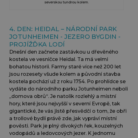
severskou tundrou kolem.
4. DEN: HEIDAL – NÁRODNÍ PARK
JOTUNHEIMEN - JEZERO BYGDIN -
PROJÍŽĎKA LODÍ
Dnešní den začnete zastávkou u dřevěného
kostela ve vesničce Heidal. Ta má velmi
bohatou historii. Farmy staré více než 200 let
jsou rozesety všude kolem a původní stavba
kostela pochází už z roku 1754. Po prohlídce se
vydáte do národního parku Jotunheimen neboli
„domova obrů“. Je natolik rozlehlý a místní
hory, které jsou nejvyšší v severní Evropě, tak
gigantické, že vás jistě přesvědčí o tom, že obři
a trollové bydlí právě zde, jak vypráví místní
pověsti. Park je plný divokých řek, kouzelných
vodopádů a ledovcových jezer. K jednomu