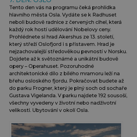
7. DEN: OSLO
Tento den vás na programu čeká prohlídka
hlavního města Osla. Vydáte se k Radhuset
neboli budově radnice z červených cihel, která
každý rok hostí udělování Nobelovy ceny.
Prohlédnete si hrad Akershus ze 13. století,
který střeží Oslofjord i s přístavem. Hrad je
nejzachovalejší středověkou pevností v Norsku.
Dojdete až k světoznámé a unikátní budově
opery – Operahuset. Pozoruhodné
architektonické dílo z bílého mramoru leží na
břehu osloského fjordu. Pokračovat budete až
do parku Frogner, který je plný soch od sochaře
Gustava Vigelanda. V parku najdete 192 sousoší,
všechny vyvedeny v životní nebo nadživotní
velikosti. Ubytování v okolí Osla.