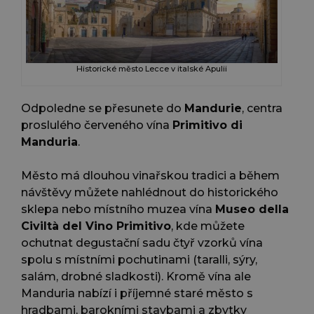
Historické město Lecce v italské Apulii
Odpoledne se přesunete do
Mandurie
, centra
proslulého červeného vína
Primitivo di
Manduria
.
Město má dlouhou vinařskou tradici a během
návštěvy můžete nahlédnout do historického
sklepa nebo místního muzea vína
Museo della
Civiltà del Vino Primitivo
, kde můžete
ochutnat degustační sadu čtyř vzorků vína
spolu s místními pochutinami (taralli, sýry,
salám, drobné sladkosti). Kromě vína ale
Manduria nabízí i příjemné staré město s
hradbami, barokními stavbami a zbytky