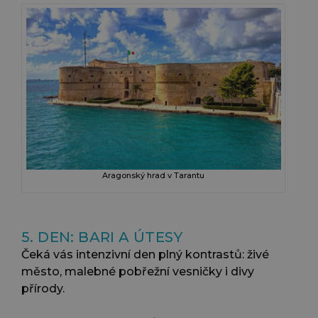
Aragonský hrad v Tarantu
5. DEN: BARI A ÚTESY
Čeká vás intenzivní den plný kontrastů: živé
město, malebné pobřežní vesničky i divy
přírody.