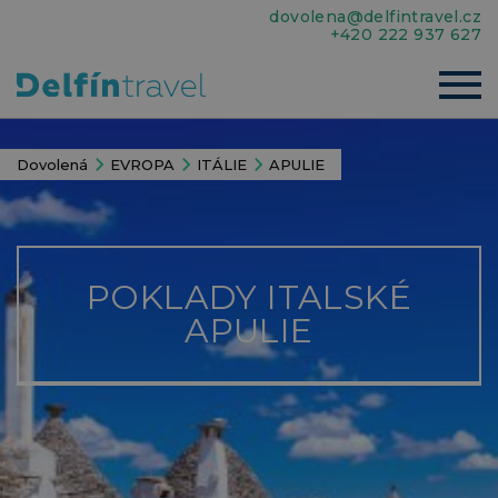
dovolena@delfintravel.cz
+420 222 937 627
Dovolená
EVROPA
ITÁLIE
APULIE
POKLADY ITALSKÉ
APULIE