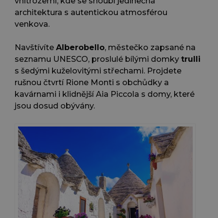
vnitrozemí, kde se snoubí jedinečná
architektura s autentickou atmosférou
venkova.
Navštívíte
Alberobello
, městečko zapsané na
seznamu UNESCO, proslulé bílými domky
trulli
s šedými kuželovitými střechami. Projdete
rušnou čtvrtí Rione Monti s obchůdky a
kavárnami i klidnější Aia Piccola s domy, které
jsou dosud obývány.