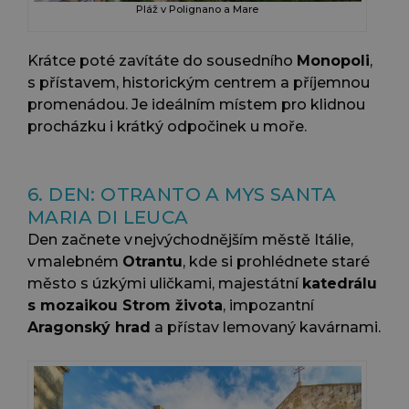
Pláž v Polignano a Mare
Krátce poté zavítáte do sousedního
Monopoli
,
s přístavem, historickým centrem a příjemnou
promenádou. Je ideálním místem pro klidnou
procházku i krátký odpočinek u moře.
6. DEN: OTRANTO A MYS SANTA
MARIA DI LEUCA
Den začnete v nejvýchodnějším městě Itálie,
v malebném
Otrantu
, kde si prohlédnete staré
město s úzkými uličkami, majestátní
katedrálu
s mozaikou Strom života
, impozantní
Aragonský hrad
a přístav lemovaný kavárnami.