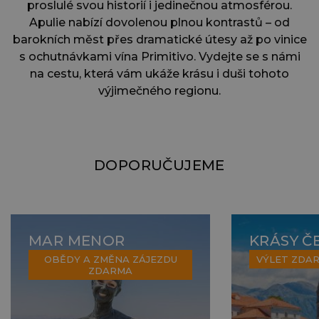
proslulé svou historií i jedinečnou atmosférou.
Apulie nabízí dovolenou plnou kontrastů – od
barokních měst přes dramatické útesy až po vinice
s ochutnávkami vína Primitivo. Vydejte se s námi
na cestu, která vám ukáže krásu i duši tohoto
výjimečného regionu.
DOPORUČUJEME
MAR MENOR
KRÁSY Č
OBĚDY A ZMĚNA ZÁJEZDU
VÝLET ZDA
ZDARMA