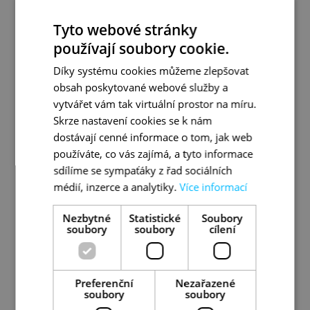
Tyto webové stránky
používají soubory cookie.
Díky systému cookies můžeme zlepšovat
obsah poskytované webové služby a
vytvářet vám tak virtuální prostor na míru.
Skrze nastavení cookies se k nám
dostávají cenné informace o tom, jak web
používáte, co vás zajímá, a tyto informace
sdílíme se sympaťáky z řad sociálních
Poutní svatyně v Santa Maria di Leuca
médií, inzerce a analytiky.
Více informací
Nezbytné
Statistické
Soubory
Na konci dne si můžete odpočinout a zaplavat
soubory
soubory
cílení
si v oblasti
Riviera Nazario Sauro
, na pláži
Spiaggia della Purità
, anebo se vydat na
krátkou prohlídku historického Gallipoli, pokud
Preferenční
Nezařazené
vás víc než pláže láká poznávání historie.
soubory
soubory