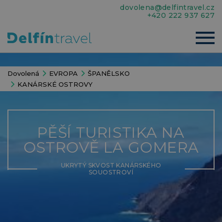
dovolena@delfintravel.cz
+420 222 937 627
Dovolená
EVROPA
ŠPANĚLSKO
KANÁRSKÉ OSTROVY
PĚŠÍ TURISTIKA NA
OSTROVĚ LA GOMERA
UKRYTÝ SKVOST KANÁRSKÉHO
SOUOSTROVÍ