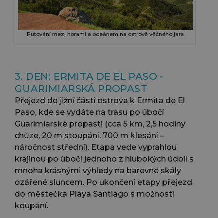
Putování mezi horami a oceánem na ostrově věčného jara
3. DEN: ERMITA DE EL PASO -
GUARIMIARSKÁ PROPAST
Přejezd do jižní části ostrova k Ermita de El
Paso, kde se vydáte na trasu po úbočí
Guarimiarské propasti (cca 5 km, 2,5 hodiny
chůze, 20 m stoupání, 700 m klesání –
náročnost střední). Etapa vede vyprahlou
krajinou po úbočí jednoho z hlubokých údolí s
mnoha krásnými výhledy na barevné skály
ozářené sluncem. Po ukončení etapy přejezd
do městečka Playa Santiago s možností
koupání.