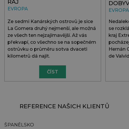
RÁJ
DOBYV
EVROPA
EVROPA
Ze sedmi Kanárských ostrovů je sice
Nedalek
La Gomera druhý nejmenší, ale možná
se rozkl
ze všech ten nejzajímavější. Až vás
kraj Ext
překvapí, co všechno se na sopečném
pocházej
ostrůvku o průměru sotva dvaceti
Hernán C
kilometrů dá najít.
de Valvid
ČÍST
REFERENCE NAŠICH KLIENTŮ
ŠPANĚLSKO
Š