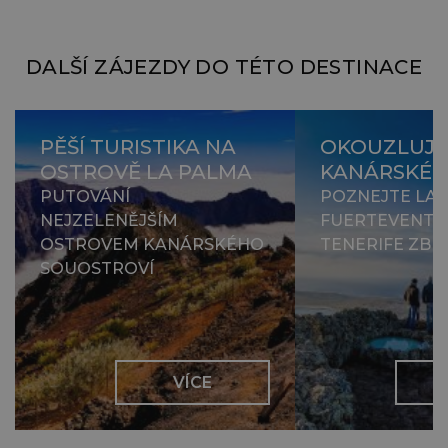
DALŠÍ ZÁJEZDY DO TÉTO DESTINACE
PĚŠÍ TURISTIKA NA
OKOUZLUJÍ
OSTROVĚ LA PALMA
KANÁRSKÉ 
PUTOVÁNÍ
POZNEJTE LA
NEJZELENĚJŠÍM
FUERTEVENTU
OSTROVEM KANÁRSKÉHO
TENERIFE ZBL
SOUOSTROVÍ
VÍCE