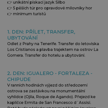
👉 unikátní pískací jazyk Silbo
👉 5 pěších túr pro opravdové milovníky hor
👉 minimum turistů
1. DEN: PŘÍLET, TRANSFER,
UBYTOVÁNÍ
Odlet z Prahy na Tenerife. Transfer do letoviska
Los Cristianos a plavba trajektem na ostrov La
Gomera. Transfer do hotelu a ubytování.
2. DEN: IGUALERO - FORTALEZA -
CHIPUDE
V ranních hodinách výjezd do středozemí
ostrova se zastávkou na monumentální
vyhlídce (Ojila, Roque de Agando). Přejezd ke
kapličce Ermita de San Francesco d´Assisi.