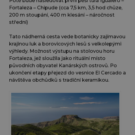
Poté bude následovat první pěší túra Igualero –
Fortaleza – Chipude (cca 7,5 km, 3,5 hod chůze,
200 m stoupání, 400 m klesání – náročnost
střední)
Tato nádherná cesta vede botanicky zajímavou
krajinou luk a borovicových lesů s velkolepými
výhledy. Možnost výstupu na stolovou horu
Fortaleza, jež sloužila jako rituální místo
původních obyvatel Kanárských ostrovů. Po
ukončení etapy přejezd do vesnice El Cercado a
návštěva obchůdků s tradiční keramikou.