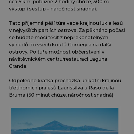
cca 5 km, přibližně 2 hodiny chůze, 300 m
výstup i sestup – náročnost snadná).
Tato příjemná pěší túra vede krajinou luk a lesů
v nejvyšších partiích ostrova. Za pěkného počasí
se budete moci těšit z nepřekonatelných
výhledů do všech koutů Gomery a na další
ostrovy. Po túře možnost občerstvení v
návštěvnickém centru/restauraci Laguna
Grande.
Odpoledne krátká procházka unikátní krajinou
třetihorních pralesů Laurissilva u Raso de la
Bruma (50 minut chůze, náročnost snadná).