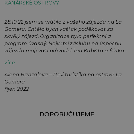
KANÁRSKÉ OSTROVY
K
28.10.22 jsem se vrátila z vašeho zájezdu na La
D
Gomeru. Chtěla bych vaší ck poděkovat za
o
skvělý zájezd. Organizace byla perfektní a
j
program úžasný. Největší zásluhu na úspěchu
k
zájezdu mají vaši průvodci Jan Kubišta a Šárka
n
a
Cerhová. Oba jsou zkušení cestovatelé, mají
n
více
velké znalosti o dané lokalitě a především jsou
Š
v
velmi milí a vstřícní lidé. Díky těmto průvodcům
s
Alena Hanzalová – Pěší turistika na ostrově La
jsem zažila nezapomenutelnou dovolenou 🙂
M
Gomera
Děkuji a těším se na další zájezdy s vaší ck.
d
říjen 2022
DOPORUČUJEME