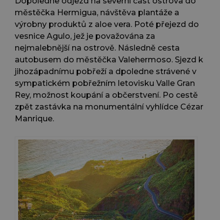
Dopoledne odjezd na severní část ostrova do
městěčka Hermigua, návštěva plantáže a
výrobny produktů z aloe vera. Poté přejezd do
vesnice Agulo, jež je považována za
nejmalebnější na ostrově. Následně cesta
autobusem do městěčka Valehermoso. Sjezd k
jihozápadnímu pobřeží a dpoledne strávené v
sympatickém pobřežním letovisku Valle Gran
Rey, možnost koupání a občerstvení. Po cestě
zpět zastávka na monumentální vyhlídce Cézar
Manrique.