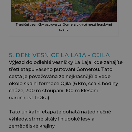
Tradiční vesničky ostrova La Gomera ukryté mezi horskými
svahy
5. DEN: VESNICE LA LAJA - OJILA
Výjezd do odlehlé vesničky La Laja, kde zahájíte
třetí etapu vašeho putování Gomerou. Tato
cesta je považována za nejkrásnější a vede
okolo skalní formace Ojila (6 km, cca 4 hodiny
chůze, 700 m stoupání, 100 m klesání –
náročnost těžká).
Tato unikátní etapa je bohatá na jedinečné
výhledy, strmé skály i hluboké lesy a
zemědělské krajiny.