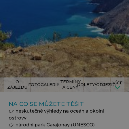
O
TERMÍNY
VÍCE
FOTOGALERIE
ODLETY/ODJEZDY
ZÁJEZDU
A CENY
NA CO SE MŮŽETE TĚŠIT
👉 neskutečné výhledy na oceán a okolní
ostrovy
👉 národní park Garajonay (UNESCO)