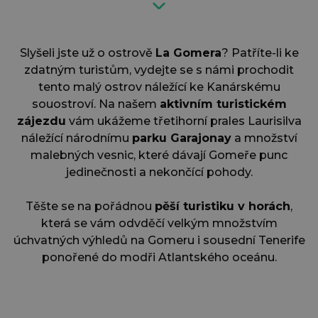
Slyšeli jste už o ostrově
La Gomera
? Patříte-li ke
zdatným turistům, vydejte se s námi prochodit
tento malý ostrov náležící ke Kanárskému
souostroví. Na našem
aktivním turistickém
zájezdu
vám ukážeme třetihorní prales Laurisilva
náležící národnímu
parku Garajonay
a množství
malebných vesnic, které dávají Gomeře punc
jedinečnosti a nekončící pohody.
Těšte se na pořádnou
pěší turistiku v horách
,
která se vám odvděčí velkým množstvím
úchvatných výhledů na Gomeru i sousední Tenerife
ponořené do modři Atlantského oceánu.