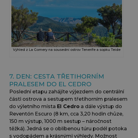
Výhled z La Gomery na sousední ostrov Tenerife a sopku Teide
7. DEN: CESTA TŘETIHORNÍM
PRALESEM DO EL CEDRO
Poslední etapu zahájíte výjezdem do centrální
části ostrova a sestupem třetihorním pralesem
do výletního místa
El Cedro
a dále výstup do
Reventón Escuro (8 km, cca 3,20 hodin chůze,
150 m výstup, 1000 m sestup – náročnost
těžká). Jedná se o oblíbenou túru podél potoka
s vodopádem a krásnými výhledy. Možnost