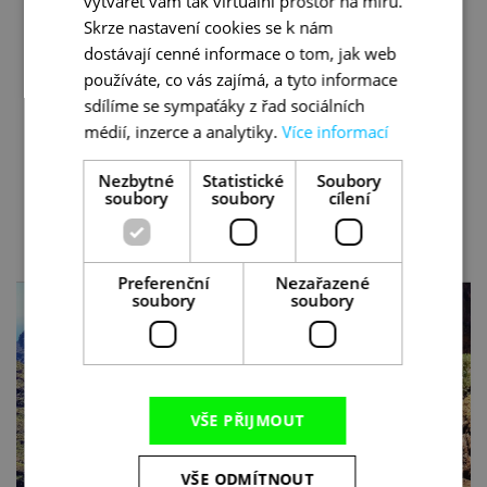
vytvářet vám tak virtuální prostor na míru.
Podmínkou účasti je vhodná obuv uzpůsobená
Skrze nastavení cookies se k nám
pro turistiku – optimální je pevnější treková
dostávají cenné informace o tom, jak web
bota s dobrou podrážkou. Doporučujeme
používáte, co vás zajímá, a tyto informace
skládací trekové hole. Nutností je sportovní
sdílíme se sympaťáky z řad sociálních
oblečení vhodné i do vyšších horských partií.
médií, inzerce a analytiky.
Více informací
Nezbytné
Statistické
Soubory
soubory
soubory
cílení
GALERIE
Preferenční
Nezařazené
soubory
soubory
VŠE PŘIJMOUT
VŠE ODMÍTNOUT