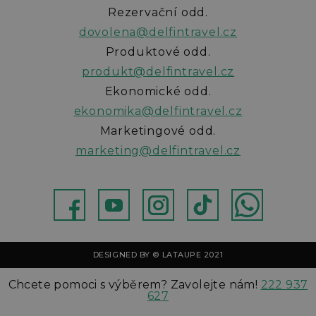
Rezervační odd.
dovolena@delfintravel.cz
Produktové odd.
produkt@delfintravel.cz
Ekonomické odd.
ekonomika@delfintravel.cz
Marketingové odd.
marketing@delfintravel.cz
ebok
Youtube
Instagram
TikTok
WhatsApp
DESIGNED BY © LATAUPE 2021
Chcete pomoci s výběrem? Zavolejte nám!
222 937
627