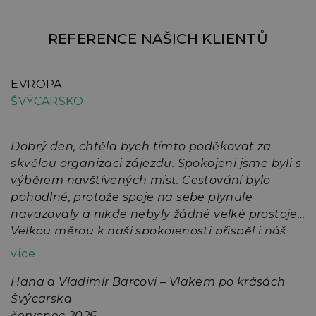
REFERENCE NAŠICH KLIENTŮ
EVROPA
E
ŠVÝCARSKO
A
Dobrý den, chtěla bych tímto poděkovat za
D
skvělou organizaci zájezdu. Spokojeni jsme byli s
A
na
výběrem navštívených míst. Cestování bylo
5
pohodlné, protože spoje na sebe plynule
n
navazovaly a nikde nebyly žádné velké prostoje.
l
Velkou měrou k naší spokojenosti přispěl i náš
p
ně
průvodce Pavel Straka svými znalostmi a
z
více
v
osobitým humorem.
J
Hana a Vladimír Barcovi – Vlakem po krásách
p
A
Švýcarska
7
č
červenec 2026
ř