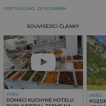
PORTUGALSKO
ZA POZNÁNÍM
SOUVISEJÍCÍ ČLÁNKY
VIDEO
VIDEO
DOMÁCÍ KUCHYNĚ HOTELU
POZDR
PARK IMPERIAL TERME NA