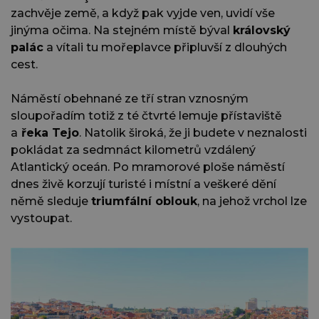
zachvěje země, a když pak vyjde ven, uvidí vše
jinýma očima. Na stejném místě býval
královský
palác
a vítali tu mořeplavce připluvší z dlouhých
cest.
Náměstí obehnané ze tří stran vznosným
sloupořadím totiž z té čtvrté lemuje přístaviště
a
řeka Tejo
. Natolik široká, že ji budete v neznalosti
pokládat za sedmnáct kilometrů vzdálený
Atlantický oceán. Po mramorové ploše náměstí
dnes živě korzují turisté i místní a veškeré dění
němě sleduje
triumfální oblouk
, na jehož vrchol lze
vystoupat.