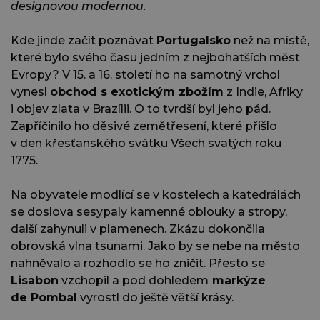
designovou modernou.
Kde jinde začít poznávat
Portugalsko
než na místě,
které bylo svého času jedním z nejbohatších měst
Evropy? V 15. a 16. století ho na samotný vrchol
vynesl
obchod s exotickým zbožím
z Indie, Afriky
i objev zlata v Brazílii. O to tvrdší byl jeho pád.
Zapříčinilo ho děsivé zemětřesení, které přišlo
v den křesťanského svátku Všech svatých roku
1775.
Na obyvatele modlící se v kostelech a katedrálách
se doslova sesypaly kamenné oblouky a stropy,
další zahynuli v plamenech. Zkázu dokončila
obrovská vlna tsunami. Jako by se nebe na město
nahněvalo a rozhodlo se ho zničit. Přesto se
Lisabon
vzchopil a pod dohledem
markýze
de Pombal
vyrostl do ještě větší krásy.