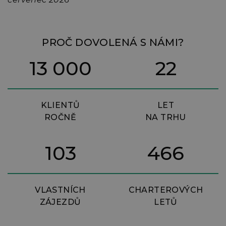
n
m
PROČ DOVOLENÁ S NÁMI?
13 000
22
KLIENTŮ
LET
ROČNĚ
NA TRHU
103
466
VLASTNÍCH
CHARTEROVÝCH
ZÁJEZDŮ
LETŮ