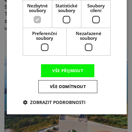
Nezbytné
Statistické
Soubory
Shlíží na Lisabon, jako by ho nejraději objal v náručí.
soubory
soubory
cílení
Tohle město si totiž hluboký cit zaslouží. I vy se
zajisté budete ze zájezdu vracet zamilovaní až po
uši.
Preferenční
Nezařazené
soubory
soubory
VŠE PŘIJMOUT
VŠE ODMÍTNOUT
ZOBRAZIT PODROBNOSTI