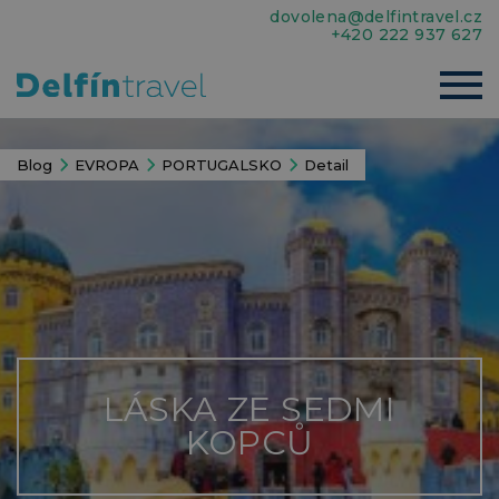
dovolena@delfintravel.cz
+420 222 937 627
Blog
EVROPA
PORTUGALSKO
Detail
LÁSKA ZE SEDMI
KOPCŮ