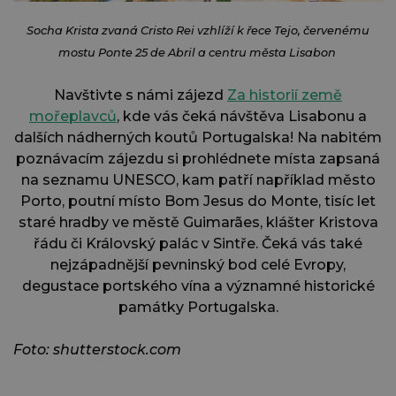
Socha Krista zvaná Cristo Rei vzhlíží k řece Tejo, červenému
mostu Ponte 25 de Abril a centru města Lisabon
Navštivte s námi zájezd
Za historií země
mořeplavců
, kde vás čeká návštěva Lisabonu a
dalších nádherných koutů Portugalska! Na nabitém
poznávacím zájezdu si prohlédnete místa zapsaná
na seznamu UNESCO, kam patří například město
Porto, poutní místo Bom Jesus do Monte, tisíc let
staré hradby ve městě Guimarães, klášter Kristova
řádu či Královský palác v Sintře. Čeká vás také
nejzápadnější pevninský bod celé Evropy,
degustace portského vína a významné historické
památky Portugalska.
Foto: shutterstock.com