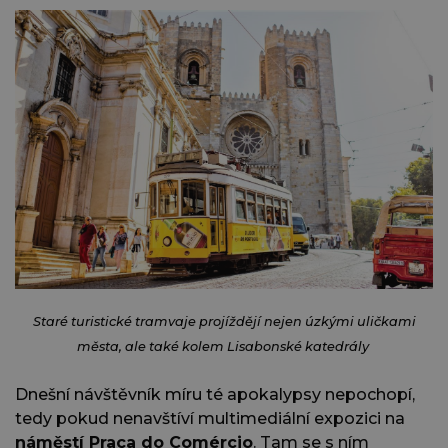
Staré turistické tramvaje projíždějí nejen úzkými uličkami
města, ale také kolem Lisabonské katedrály
Dnešní návštěvník míru té apokalypsy nepochopí,
tedy pokud nenavštíví multimediální expozici na
náměstí Praça do Comércio
. Tam se s ním