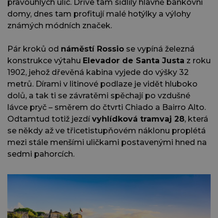
pravoúhlých ulic. Dříve tam sídlily hlavně bankovní
domy, dnes tam profitují malé hotýlky a výlohy
známých módních značek.
Pár kroků od
náměstí Rossio
se vypíná železná
konstrukce výtahu
Elevador de Santa Justa
z roku
1902, jehož dřevěná kabina vyjede do výšky 32
metrů. Dírami v litinové podlaze je vidět hluboko
dolů, a tak ti se závratěmi spěchají po vzdušné
lávce pryč – směrem do čtvrti Chiado a Bairro Alto.
Odtamtud totiž jezdí
vyhlídková tramvaj 28
, která
se někdy až ve třicetistupňovém náklonu proplétá
mezi stále menšími uličkami postavenými hned na
sedmi pahorcích.