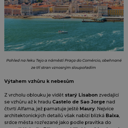
Pohled na řeku Tejo a náměstí Praça do Comércio, obehnané
ze tří stran vznosným sloupořadím
Výtahem vzhůru k nebesům
Z vrcholu oblouku je vidět
starý Lisabon
zvedající
se vzhůru až k hradu
Castelo de Sao Jorge
nad
čtvrtí Alfama, jež pamatuje ještě
Maury
. Nejvíce
architektonických detailů však nabízí blízká
Baixa
,
srdce města rozřezané jako podle pravítka do