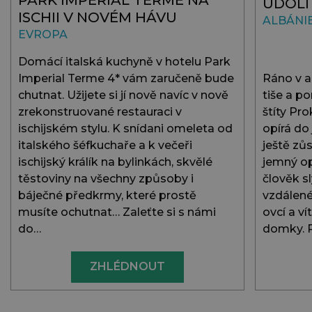
ÚDOLÍ
ISCHII V NOVÉM HÁVU
ALBÁNI
EVROPA
Domácí italská kuchyně v hotelu Park
Imperial Terme 4* vám zaručeně bude
Ráno v a
chutnat. Užijete si jí nově navíc v nově
tiše a p
zrekonstruované restauraci v
štíty Pro
ischijském stylu. K snídani omeleta od
opírá do 
italského šéfkuchaře a k večeři
ještě zů
ischijský králík na bylinkách, skvělé
jemný op
těstoviny na všechny způsoby i
člověk sl
báječné předkrmy, které prostě
vzdálené
musíte ochutnat… Zaleťte si s námi
ovcí a v
do…
domky. 
ZHLÉDNOUT