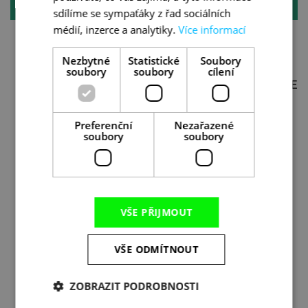
EVROPA
sdílíme se sympaťáky z řad sociálních
médií, inzerce a analytiky.
Více informací
ŠPANĚLSKO
ITÁLIE
Nezbytné
Statistické
Soubory
ČERNÁ HORA
ALBÁNIE
soubory
soubory
cílení
PORTUGALSKO
SEVERNÍ MAKEDONIE
KOSOVO
MALTA A GOZO
ŘECKO
FRANCIE
Preferenční
Nezařazené
soubory
soubory
BOSNA A
RUMUNSKO
HERCEGOVINA
ISLAND
ŠVÝCARSKO
NORSKO
TURECKO
VŠE PŘIJMOUT
SLOVENSKO
ČESKÁ REPUBLIKA
GRUZIE
RAKOUSKO
VŠE ODMÍTNOUT
MAĎARSKO
SLOVINSKO
VELKÁ BRITÁNIE
FINSKO
ZOBRAZIT PODROBNOSTI
ARMÉNIE