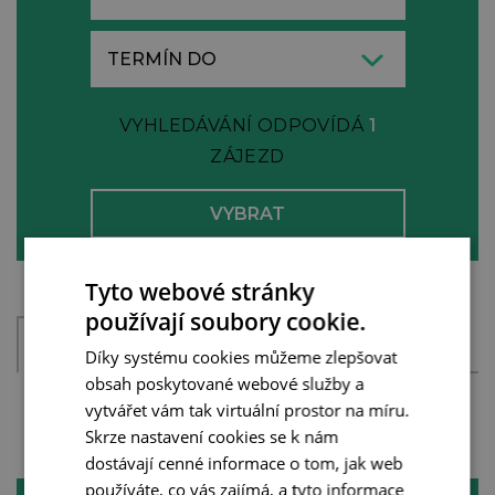
VYHLEDÁVÁNÍ ODPOVÍDÁ
1
ZÁJEZD
Tyto webové stránky
používají soubory cookie.
MAPA
Díky systému cookies můžeme zlepšovat
obsah poskytované webové služby a
vytvářet vám tak virtuální prostor na míru.
Skrze nastavení cookies se k nám
ZÁJEZDY PODLE DESTINACÍ
dostávají cenné informace o tom, jak web
používáte, co vás zajímá, a tyto informace