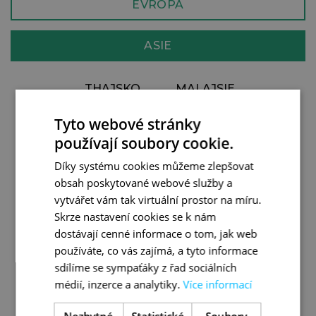
EVROPA
ASIE
THAJSKO
MALAJSIE
VIETNAM
KAMBODŽA
Tyto webové stránky
SRÍ LANKA
FILIPÍNY
používají soubory cookie.
UZBEKISTÁN
OMÁN
Díky systému cookies můžeme zlepšovat
MALAJSIE A
SAÚDSKÁ ARÁBIE
obsah poskytované webové služby a
SINGAPUR
vytvářet vám tak virtuální prostor na míru.
JORDÁNSKO
JAPONSKO
Skrze nastavení cookies se k nám
IZRAEL
SINGAPUR
dostávají cenné informace o tom, jak web
BALI
JIŽNÍ KOREA
používáte, co vás zajímá, a tyto informace
SRÍ LANKA A
sdílíme se sympaťáky z řad sociálních
NEPÁL
MALEDIVY
médií, inzerce a analytiky.
Více informací
MALEDIVY
JÁVA
ČÍNA
ÍRÁN