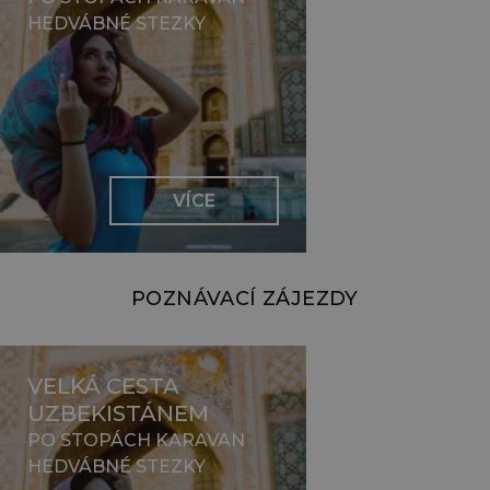
HEDVÁBNÉ STEZKY
VÍCE
POZNÁVACÍ ZÁJEZDY
VELKÁ CESTA
UZBEKISTÁNEM
PO STOPÁCH KARAVAN
HEDVÁBNÉ STEZKY