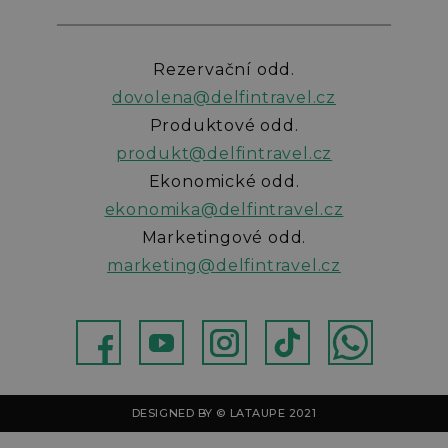
Rezervační odd.
dovolena@delfintravel.cz
Produktové odd.
produkt@delfintravel.cz
Ekonomické odd.
ekonomika@delfintravel.cz
Marketingové odd.
marketing@delfintravel.cz
ebok
Youtube
Instagram
TikTok
WhatsApp
DESIGNED BY © LATAUPE 2021