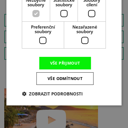
Nezbytné
Statistické
Soubory
soubory
soubory
cílení
AMERIKA
Preferenční
Nezařazené
soubory
soubory
AFRIKA
AUSTRÁLIE A OCEÁNIE
VŠE PŘIJMOUT
MAGAZÍN O CESTOVÁNÍ
VŠE ODMÍTNOUT
ZOBRAZIT PODROBNOSTI