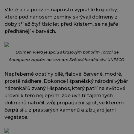
V létě a na podzim naprosto vyprahlé kopečky,
které pod nánosem zeminy skrývají dolmeny z
doby tří až čtyř tisíc let před Kristem, se na jaře
předhánějí v barvách.
Dolmen Viera je spolu s krasovým pohořím Torcal de
Antequera zapsán na seznam Světového dědictví UNESCO
Nepřeberné odstíny bílé, fialové, červené, modré,
prostě nádhera. Dokonce i španělský národní výběr
házenkářů zvaný Hispanos, který patří na světové
úrovni k těm nejlepším, zde uvnitř tajemných
dolmenů natočil svůj propagační spot, ve kterém
čerpá sílu z prastarých kamenů a z bujaré jarní
vegetace.