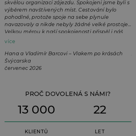
skvělou organizaci zájezdu. Spokojeni jsme byli s
A
na
výběrem navštívených míst. Cestování bylo
5
pohodlné, protože spoje na sebe plynule
n
navazovaly a nikde nebyly žádné velké prostoje.
l
Velkou měrou k naší spokojenosti přispěl i náš
p
ně
průvodce Pavel Straka svými znalostmi a
z
více
v
osobitým humorem.
J
Hana a Vladimír Barcovi – Vlakem po krásách
p
A
Švýcarska
7
č
červenec 2026
ř
n
m
PROČ DOVOLENÁ S NÁMI?
13 000
22
KLIENTŮ
LET