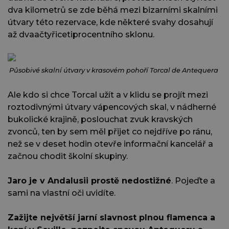
dva kilometrů se zde běhá mezi bizarními skalními
útvary této rezervace, kde některé svahy dosahují
až dvaačtyřicetiprocentního sklonu.
Působivé skalní útvary v krasovém pohoří Torcal de Antequera
Ale kdo si chce Torcal užít a v klidu se projít mezi
roztodivnými útvary vápencových skal, v nádherné
bukolické krajině, poslouchat zvuk kravských
zvonců, ten by sem měl přijet co nejdříve po ránu,
než se v deset hodin otevře informační kancelář a
začnou chodit školní skupiny.
Jaro je v Andalusii prostě nedostižné
. Pojeďte a
sami na vlastní oči uvidíte.
Zažijte největší jarní slavnost plnou flamenca a