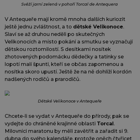
Svěží jarní zelená v pohoří Torcal de Antequera
V Antequeře mají kromě mnoha dalších kuriozit
ještě jednu zvláštnost, a to
dětské Velikonoce
.
Slaví se až druhou neděli po skutečných
Velikonocích a místo pokání a smutku se vyznačují
dětskou roztomilostí. S desítkami nosítek
zhotovených podomácku dědečky a tatínky se
lopotí malí špunti, kteří se občas zapomenou a
nosítka skoro upustí. Ještě že na ně dohlíží kordón
nadšených rodičů a prarodičů.
Dětské Velikonoce v Antequeře
Chcete-li se vydat v Antequeře do přírody, pak se
vydejte do chráněné krajinné oblasti
Torcal
.
Milovníci maratonu by měli zavětřit a zařadit si 9.
dubna do svého kalendáře, protože oněch čtyřicet