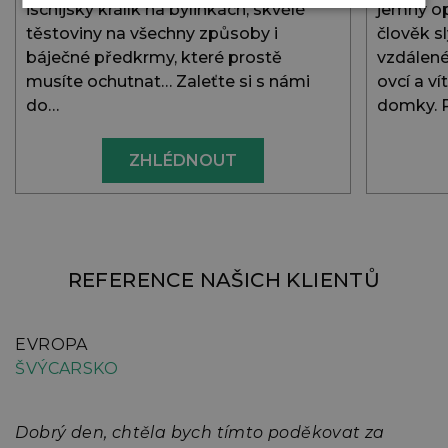
ischijský králík na bylinkách, skvělé
jemný op
těstoviny na všechny způsoby i
člověk sl
báječné předkrmy, které prostě
vzdálené
musíte ochutnat… Zaleťte si s námi
ovcí a v
do…
domky. 
ZHLÉDNOUT
REFERENCE NAŠICH KLIENTŮ
EVROPA
E
ŠVÝCARSKO
A
Dobrý den, chtěla bych tímto poděkovat za
D