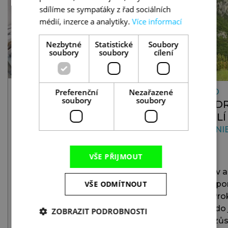
sdílíme se sympaťáky z řad sociálních
médií, inzerce a analytiky.
Více informací
Nezbytné
Statistické
Soubory
soubory
soubory
cílení
VIDEO
Preferenční
Nezařazené
VIDEO
soubory
soubory
DOMÁCÍ KUCHYNĚ HOTELU
POZDR
PARK IMPERIAL TERME NA
ÚDOLÍ
ISCHII V NOVÉM HÁVU
ALBÁNI
EVROPA
VŠE PŘIJMOUT
Domácí italská kuchyně v hotelu Park
Imperial Terme 4* vám zaručeně bude
Ráno v a
VŠE ODMÍTNOUT
chutnat. Užijete si jí nově navíc v nově
tiše a p
zrekonstruované restauraci v
štíty Pro
ischijském stylu. K snídani omeleta od
opírá do 
ZOBRAZIT PODROBNOSTI
italského šéfkuchaře a k večeři
ještě zů