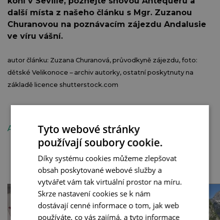
koní v Seville, poznejte snovou Antequeru a
další místa z našeho článku s Mgr. Zuzanou
Churanovou na poznávacím zájezdu
Andalusie
ve víru vášní
.
autor článku: Zuzana Churanová, průvodkyně zájezdu, foto:
dětské Velikonoce – archiv autorky, ostatní poskytnuty na
základě licence shutterstock.com
Tyto webové stránky
ANDALUSIE
ŠPANĚLSKO
ZA POZNÁNÍM
používají soubory cookie.
Díky systému cookies můžeme zlepšovat
SOUVISEJÍCÍ ČLÁNKY
obsah poskytované webové služby a
vytvářet vám tak virtuální prostor na míru.
Skrze nastavení cookies se k nám
dostávají cenné informace o tom, jak web
používáte, co vás zajímá, a tyto informace