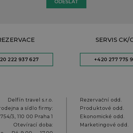
REZERVACE
SERVIS CK/
20 222 937 627
+420 277 775 
Delfín travel s.r.o.
Rezervační odd.
rodejna a sídlo firmy:
Produktové odd.
754/3, 110 00 Praha 1
Ekonomické odd.
Otevírací doba:
Marketingové odd.