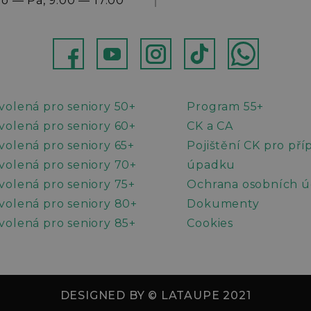
o — Pá, 9.00 — 17.00
ebok
Youtube
Instagram
TikTok
WhatsApp
volená pro seniory 50+
Program 55+
volená pro seniory 60+
CK a CA
volená pro seniory 65+
Pojištění CK pro pří
volená pro seniory 70+
úpadku
volená pro seniory 75+
Ochrana osobních ú
volená pro seniory 80+
Dokumenty
volená pro seniory 85+
Cookies
DESIGNED BY © LATAUPE 2021