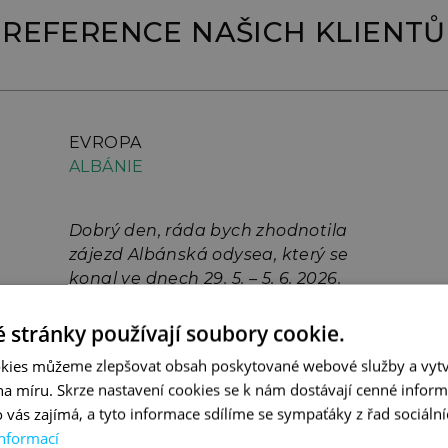
REFERENCE NAŠICH KLIENTŮ
EVROPA
ALBÁNIE
Dobrý den, ráda bych zhodnotila
zájezd Albánská odysea, který se
konal ve dnech 29. 5. – 5. 6. 2026.
Program byl moc pěkný, příroda
neskutečná a velmi oceňuji
 stránky používají soubory cookie.
možnost zvolit si lehčí nebo
kies můžeme zlepšovat obsah poskytované webové služby a vytv
náročnější trasu. K celkovému
více
 na míru. Skrze nastavení cookies se k nám dostávají cenné inform
zážitku přispělo i krásné počasí.
 vás zajímá, a tyto informace sdílíme se sympaťáky z řad sociální
Velkou pochvalu si zaslouží oba
Alena Kalinová – Albánská odysea
informací
průvodci, Michael Marek a Daniel
červen 2026