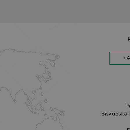
+4
P
Biskupská 1