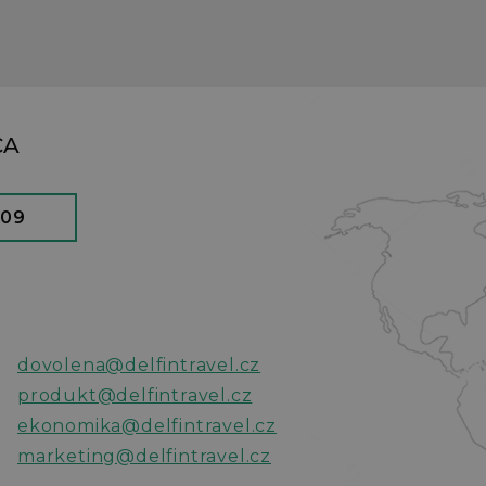
CA
909
dovolena@delfintravel.cz
produkt@delfintravel.cz
ekonomika@delfintravel.cz
marketing@delfintravel.cz