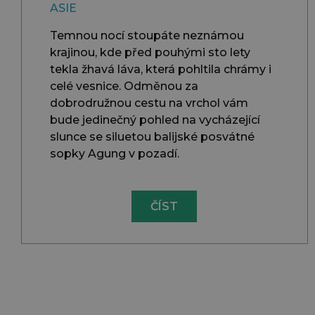
ASIE
Temnou nocí stoupáte neznámou
krajinou, kde před pouhými sto lety
tekla žhavá láva, která pohltila chrámy i
celé vesnice. Odměnou za
dobrodružnou cestu na vrchol vám
bude jedinečný pohled na vycházející
slunce se siluetou balijské posvátné
sopky Agung v pozadí.
ČÍST